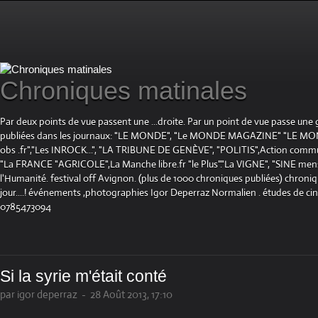
Chroniques matinales
Par deux points de vue passent une ...droite. Par un point de vue passe une
publiées dans les journaux: "LE MONDE", "Le MONDE MAGAZINE" "LE 
obs .fr","Les INROCK...", "LA TRIBUNE DE GENÈVE", "POLITIS",Action communis
"La FRANCE "AGRICOLE",La Manche libre.fr "le Plus"."La VIGNE", "SINE mensue
l'Humanité. festival off Avignon. (plus de 1000 chroniques publiées) chroniq
jour....! événements ,photographies Igor Deperraz Normalien . études de ci
0785473094
Si la syrie m'était conté
par igor deperraz
-
28 Août 2013, 17:10