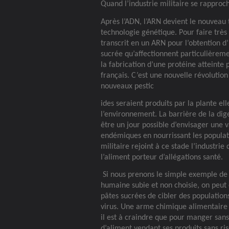
Quand l’industrie militaire se rapproc
Après l’ADN, l’ARN devient le nouveau 
technologie génétique. Pour faire très 
transcrit en un ARN pour l’obtention d
sucrée qu’affectionnent particulièreme
la fabrication d’une protéine atteinte 
français. C’est une nouvelle révolution
nouveaux pestic
ides seraient produits par la plante e
l’environnement. La barrière de la dig
être un jour possible d’envisager une 
endémiques en nourrissant les populati
militaire rejoint à ce stade l’industri
l’aliment porteur d’allégations santé.
Si nous prenons le simple exemple de 
humaine subie et non choisie, on peut 
pâtes sucrées de cibler des population
virus. Une arme chimique alimentaire q
il est à craindre que pour manger sans r
d’aliment vendant ses produits sans ri