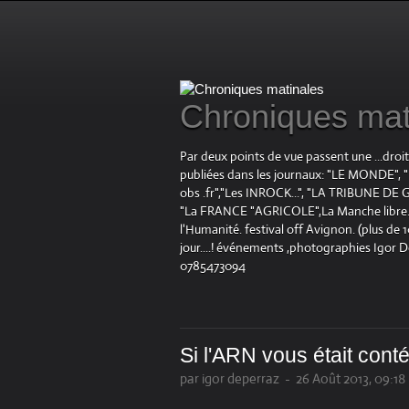
Chroniques mat
Par deux points de vue passent une ...droi
publiées dans les journaux: "LE MOND
obs .fr","Les INROCK...", "LA TRIBUNE DE G
"La FRANCE "AGRICOLE",La Manche libre.fr "
l'Humanité. festival off Avignon. (plus de
jour....! événements ,photographies Igor 
0785473094
Si l'ARN vous était conté.
par igor deperraz
-
26 Août 2013, 09:18