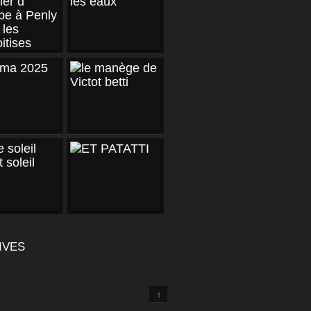
IVES
1