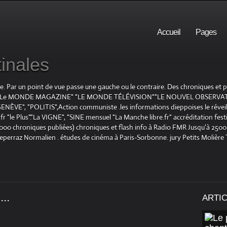
Accueil
Pages
inales
te. Par un point de vue passe une gauche ou le contraire. Des chroniques et
E", "Le MONDE MAGAZINE" "LE MONDE TÉLÉVISION""LE NOUVEL OBSERVATE
ENÈVE", "POLITIS",Action communiste .les informations dieppoises le réveil L
le Plus"."La VIGNE", "SINE mensuel "La Manche libre.fr" accréditation festiv
 1000 chroniques publiées) chroniques et flash info à Radio FMR Jusqu'à 2500 
Deperraz Normalien . études de cinéma à Paris-Sorbonne. jury Petits Molière
..
ARTI