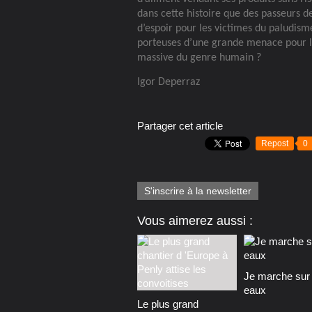
dans cette histoire que des passeurs de
d’espoir pour les victimes du paludism
porteuses d’une grande menace pour 
massive du genre humain ?
Igor Deperraz
Partager cet article
Repost
0
S'inscrire à la newsletter
Vous aimerez aussi :
Je marche sur 
eaux
Le plus grand