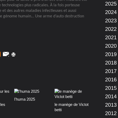
2025
 technologies plus radicales. À la fois porteuse
e et des autres maladies infectieuses et aussi
2024
le génome humain… Une arme d’auto destruction
2023
2022
2021
2020
2019
2018
2017
2016
2015
2014
l'huma 2025
2013
les
le manège de Victot
betti
2012