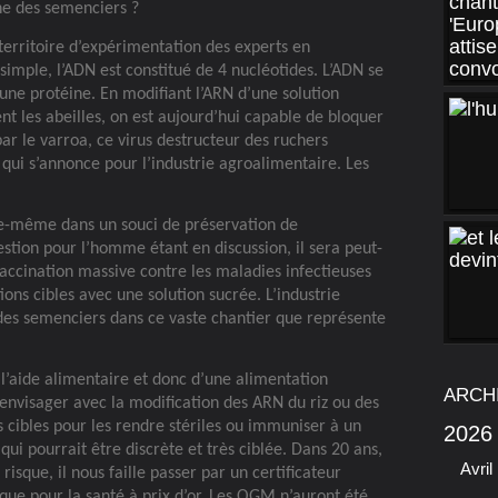
he des semenciers ?
territoire d’expérimentation des experts en
simple, l’ADN est constitué de 4 nucléotides. L’ADN se
’une protéine. En modifiant l’ARN d’une solution
nt les abeilles, on est aujourd’hui capable de bloquer
par le varroa, ce virus destructeur des ruchers
 qui s’annonce pour l’industrie agroalimentaire. Les
lle-même dans un souci de préservation de
estion pour l’homme étant en discussion, il sera peut-
vaccination massive contre les maladies infectieuses
ons cibles avec une solution sucrée. L’industrie
e des semenciers dans ce vaste chantier que représente
l’aide alimentaire et donc d’une alimentation
ARCH
envisager avec la modification des ARN du riz ou des
s cibles pour les rendre stériles ou immuniser à un
2026
ui pourrait être discrète et très ciblée. Dans 20 ans,
Avril
isque, il nous faille passer par un certificateur
sque pour la santé à prix d’or. Les OGM n’auront été