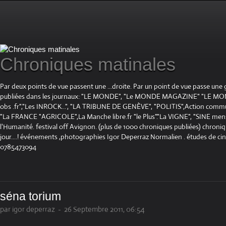
Chroniques matinales
Par deux points de vue passent une ...droite. Par un point de vue passe une
publiées dans les journaux: "LE MONDE", "Le MONDE MAGAZINE" "LE 
obs .fr","Les INROCK...", "LA TRIBUNE DE GENÈVE", "POLITIS",Action communis
"La FRANCE "AGRICOLE",La Manche libre.fr "le Plus"."La VIGNE", "SINE mensue
l'Humanité. festival off Avignon. (plus de 1000 chroniques publiées) chroniq
jour....! événements ,photographies Igor Deperraz Normalien . études de ci
0785473094
séna torium
par igor deperraz
-
26 Septembre 2011, 06:54