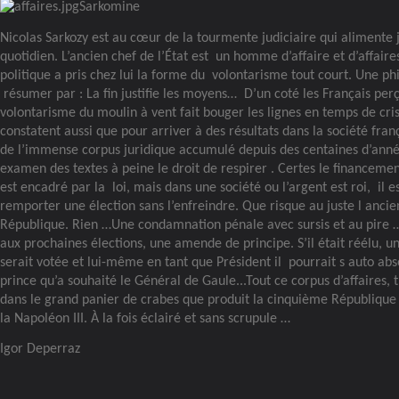
Sarkomine
Nicolas Sarkozy est au cœur de la tourmente judiciaire qui alimente 
quotidien. L’ancien chef de l’État est
un homme d’affaire et d’affaire
politique a pris chez lui la forme du
volontarisme tout court. Une phi
résumer par : La fin justifie les moyens…
D’un coté les Français per
volontarisme du moulin à vent fait bouger les lignes en temps de crise
constatent aussi que pour arriver à des résultats dans la société frança
de l’immense corpus juridique accumulé depuis des centaines d’anné
examen des textes à peine le droit de respirer . Certes le financemen
est encadré par la
loi, mais dans une société ou l’argent est roi,
il e
remporter une élection sans l’enfreindre. Que risque au juste l ancie
République. Rien …Une condamnation pénale avec sursis et au pire …s’
aux prochaines élections, une amende de principe. S’il était réélu, 
serait votée et lui-même en tant que Président il
pourrait s auto abs
prince qu’a souhaité le Général de Gaule...Tout ce corpus d’affaires, 
dans le grand panier de crabes que produit la cinquième République 
la Napoléon III. À la fois éclairé et sans scrupule …
Igor Deperraz