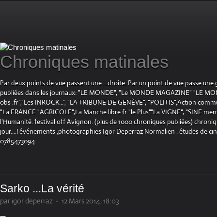
Chroniques matinales
Par deux points de vue passent une ...droite. Par un point de vue passe une
publiées dans les journaux: "LE MONDE", "Le MONDE MAGAZINE" "LE 
obs .fr","Les INROCK...", "LA TRIBUNE DE GENÈVE", "POLITIS",Action communis
"La FRANCE "AGRICOLE",La Manche libre.fr "le Plus"."La VIGNE", "SINE mensue
l'Humanité. festival off Avignon. (plus de 1000 chroniques publiées) chroniq
jour....! événements ,photographies Igor Deperraz Normalien . études de ci
0785473094
Sarko ...La vérité
par igor deperraz
-
12 Mars 2014, 18:03