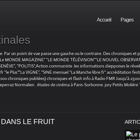
Accueil
Pages
inales
te. Par un point de vue passe une gauche ou le contraire. Des chroniques et
E", "Le MONDE MAGAZINE" "LE MONDE TÉLÉVISION""LE NOUVEL OBSERVATE
ENÈVE", "POLITIS",Action communiste .les informations dieppoises le réveil L
le Plus"."La VIGNE", "SINE mensuel "La Manche libre.fr" accréditation festiv
 1000 chroniques publiées) chroniques et flash info à Radio FMR Jusqu'à 2500 
Deperraz Normalien . études de cinéma à Paris-Sorbonne. jury Petits Molière
 DANS LE FRUIT
ARTI