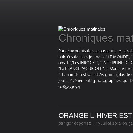
Chroniques mat
Par deux points de vue passent une ...droi
publiées dans les journaux: "LE MOND
obs .fr","Les INROCK...", "LA TRIBUNE DE G
"La FRANCE "AGRICOLE",La Manche libre.fr "
l'Humanité. festival off Avignon. (plus de
jour....! événements ,photographies Igor 
0785473094
ORANGE L 'HIVER EST
par igor deperraz
-
19 Juillet 2012, 08:32