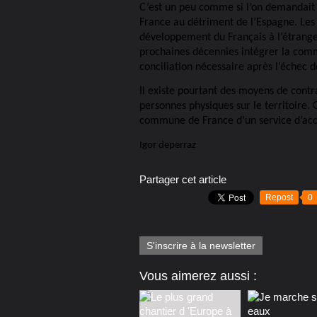
C’est un peu comme si l’on demandait à
France au détriment de l’Espagne. Les
développement du Français à l’étranger.
prochaines décennies intégrer la com
conciliation nécessaire après l’échec d
Il existe pourtant des moyens de cont
personnes physiques sur le territoire.
commune de France d’un service d’accu
Igor deperraz
Partager cet article
Repost
0
S'inscrire à la newsletter
Vous aimerez aussi :