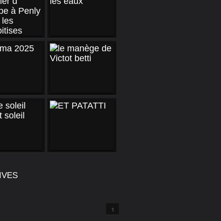
IVES
1