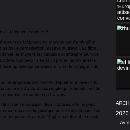
ns la téléphonie mobile !!!
 opérateurs de téléphone ne manque pas d’ambigüité
gine de l’externalisation massive du travail. La fibre
ont donné les moyens techniques aux entrepreneurs de
duction. Concevoir à Paris un projet industriel et le
ant les employés sur sa webcam. C’est la « magie » du
e, où les employés des centres d’appel sont payés 400
a tache est d’autant plus simple qu’ils bénéficient de
t a favorisé le maintien du français.
ARCH
onde arabe s’émanciper des dictatures, elle ne peut
oiter sa ressource linguistique pour se développer. Les
2026
uement présents dans le Maghreb et ils ont le devoir
Avril