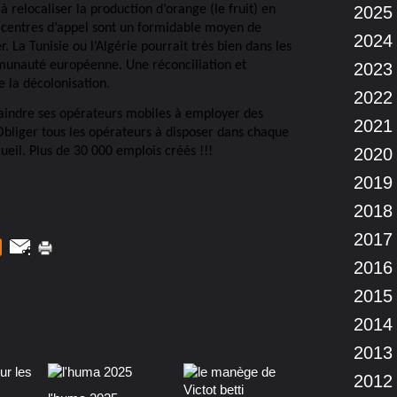
 relocaliser la production d’orange (le fruit) en
2025
 centres d’appel sont un formidable moyen de
2024
 La Tunisie ou l’Algérie pourrait très bien dans les
munauté européenne. Une réconciliation et
2023
e la décolonisation.
2022
raindre ses opérateurs mobiles à employer des
2021
 Obliger tous les opérateurs à disposer dans chaque
eil. Plus de 30 000 emplois créés !!!
2020
2019
2018
2017
2016
2015
2014
2013
2012