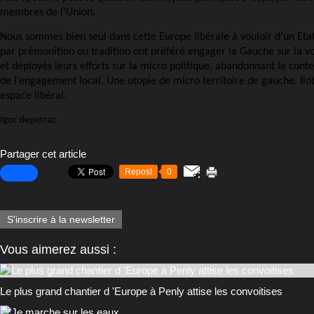
membres de l’Union.
Nous sommes bien seul dans cette Europe libérale à vouloir d’un Etat
par prémonition ou tradition ont préféré engager la Gauche sur la vo
et déployés leurs efforts sur la micro politique, abandonnant la contes
de l’engagement local. Une utopie de micro territoire de gauche. Ilot
espace libéral.
Igor deperraz
Partager cet article
Repost
0
S'inscrire à la newsletter
Vous aimerez aussi :
Le plus grand chantier d 'Europe à Penly attise les convoitises