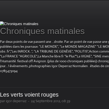
Chroniques matinales
Par deux points de vue passent une ...droite. Par un point de vue passe une
publiées dans les journaux: "LE MONDE", "Le MONDE MAGAZINE" "LE 
obs .fr","Les INROCK...", "LA TRIBUNE DE GENÈVE", "POLITIS",Action communis
"La FRANCE "AGRICOLE",La Manche libre.fr "le Plus"."La VIGNE", "SINE mensue
l'Humanité. festival off Avignon. (plus de 1000 chroniques publiées) chroniq
jour....! événements ,photographies Igor Deperraz Normalien . études de ci
0785473094
Les verts voient rouges
par igor deperraz
-
24 Septembre 2012, 08:39