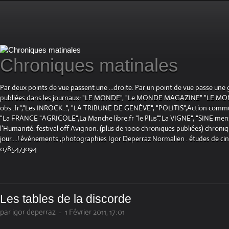
Chroniques matinales
Par deux points de vue passent une ...droite. Par un point de vue passe une
publiées dans les journaux: "LE MONDE", "Le MONDE MAGAZINE" "LE 
obs .fr","Les INROCK...", "LA TRIBUNE DE GENÈVE", "POLITIS",Action communis
"La FRANCE "AGRICOLE",La Manche libre.fr "le Plus"."La VIGNE", "SINE mensue
l'Humanité. festival off Avignon. (plus de 1000 chroniques publiées) chroniq
jour....! événements ,photographies Igor Deperraz Normalien . études de ci
0785473094
Les tables de la discorde
par igor deperraz
-
1 Février 2011, 17:01