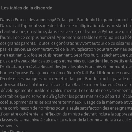
Les tables de la discorde
Dans la France des années 196O, Jacques Baudouin Un grand humorist
Dax raillait l’apprentissage des tables de multiplication dans un sketch
chantait alors, en rythme, dans les classes, cet hymne à Pythagore qui n
l’auteur de ce corpus numéral. Apprendre ses tables est
toujours La bêt
des grands parents. Toutes les générations vivent autour de ce sésame s
pas les
savoir. La commutativité de la .multiplication pourrait venir au sec
n’en est rien. Six fois sept, ils retiennent. Sept fois huit, ils sèchent De q
plus de cheveux blancs aux papis et mamies qui gardent leurs petits en
l’ordinateur, on révise devant des jeux les plus branchés du moment, des
bonne réponse. Des jeux de mémo .Rien n’y fait. Faut il donc une nouvell
l’école et ses manques pour remettre Jacques Baudoin au hit parade des
autorisant la calculatrice à l’école, et au Bac le mini ordinateur, On n’a 
développement durable
du calcul mental. Les enfants ne s’y trompent
des tables qui ne servent qu’à gâcher les petits matins de départ à l’éco
coté supprimer dans les examens terminaux l’usage de la mémoire et vo
une combinaison de nombres pour la seule satisfaction des enseignants 
.Pour etre cohérente, la réflexion du ministre devrait inclure la suppress
classes de la machine à calculer. Le retour de la bonne « règle à calcul «
souvenirs .
igor Deperraz