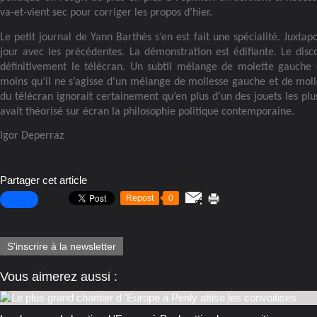
va-et-vient sec pour corriger les propos d’hier.
Le petit journal de Yann Barthès s’en est fait une spécialité. Juxtap
jour avec les précédentes. La démonstration est édifiante. Le disc
définitivement le télécran. Un subtil mélange de molette gauche 
moins qu’il ne s’agisse d’un mélange de mollesse gauche et de molle
du télécran ignorait certainement qu’en plus d’un des jouets les pl
avait théorisé sur écran la philosophie politique contemporaine.
Igor Deperraz
Partager cet article
Repost
0
S'inscrire à la newsletter
Vous aimerez aussi :