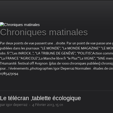
Chroniques matinales
Par deux points de vue passent une ...droite. Par un point de vue passe une
publiées dans les journaux: "LE MONDE", "Le MONDE MAGAZINE" "LE 
obs .fr","Les INROCK...", "LA TRIBUNE DE GENÈVE", "POLITIS",Action communis
"La FRANCE "AGRICOLE",La Manche libre.fr "le Plus"."La VIGNE", "SINE mensue
l'Humanité. festival off Avignon. (plus de 1000 chroniques publiées) chroniq
jour....! événements ,photographies Igor Deperraz Normalien . études de ci
0785473094
Le télécran ,tablette écologique
par igor deperraz
-
4 Février 2013, 15:01