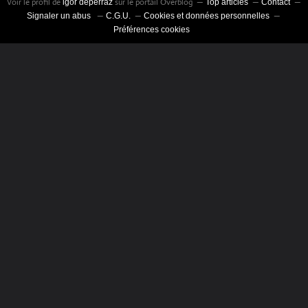
Voir le profil de
sur le portail Overblog
igor deperraz
Top articles
Contact
Signaler un abus
C.G.U.
Cookies et données personnelles
Préférences cookies