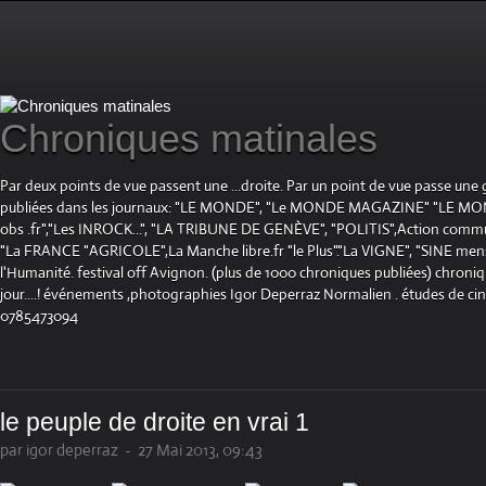
Chroniques matinales
Par deux points de vue passent une ...droite. Par un point de vue passe une
publiées dans les journaux: "LE MONDE", "Le MONDE MAGAZINE" "LE 
obs .fr","Les INROCK...", "LA TRIBUNE DE GENÈVE", "POLITIS",Action communis
"La FRANCE "AGRICOLE",La Manche libre.fr "le Plus"."La VIGNE", "SINE mensue
l'Humanité. festival off Avignon. (plus de 1000 chroniques publiées) chroniq
jour....! événements ,photographies Igor Deperraz Normalien . études de ci
0785473094
le peuple de droite en vrai 1
par igor deperraz
-
27 Mai 2013, 09:43