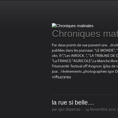
Chroniques mat
Par deux points de vue passent une ...droi
publiées dans les journaux: "LE MOND
obs .fr","Les INROCK...", "LA TRIBUNE DE G
"La FRANCE "AGRICOLE",La Manche libre.fr "
l'Humanité. festival off Avignon. (plus de
jour....! événements ,photographies Igor 
0785473094
la rue si belle....
par igor deperraz
-
14 Novembre 2011, 1