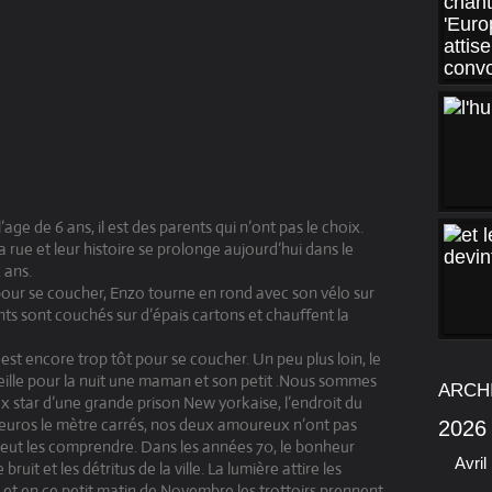
 l’age de 6 ans, il est des parents qui n’ont pas le choix.
 rue et leur histoire se prolonge aujourd’hui dans le
 ans.
e pour se coucher, Enzo tourne en rond avec son vélo sur
rents sont couchés sur d’épais cartons et chauffent la
l est encore trop tôt pour se coucher. Un peu plus loin, le
eille pour la nuit une maman et son petit .Nous sommes
ARCH
ex star d’une grande prison New yorkaise, l’endroit du
 euros le mètre carrés, nos deux amoureux n’ont pas
2026
n peut les comprendre. Dans les années 70, le bonheur
Avril
 bruit et les détritus de la ville. La lumière attire les
he et en ce petit matin de Novembre les trottoirs prennent