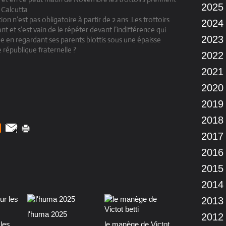
2025
 Calcutta
n n’est pas obligatoire à partir de 2 ans .Les trottoirs
2024
t et s’est vain de le répéter devant l’indifférence qui
2023
ue en regardant ses parents blottis sous une épaisse
 république fraternelle ?
2022
2021
2020
2019
2018
2017
2016
2015
2014
2013
l'huma 2025
2012
les
le manège de Victot