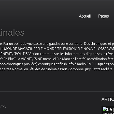
Accueil
Pages
inales
te. Par un point de vue passe une gauche ou le contraire. Des chroniques et
E", "Le MONDE MAGAZINE" "LE MONDE TÉLÉVISION""LE NOUVEL OBSERVATE
ENÈVE", "POLITIS",Action communiste .les informations dieppoises le réveil L
le Plus"."La VIGNE", "SINE mensuel "La Manche libre.fr" accréditation festiv
 1000 chroniques publiées) chroniques et flash info à Radio FMR Jusqu'à 2500 
Deperraz Normalien . études de cinéma à Paris-Sorbonne. jury Petits Molière
ARTI
7:25