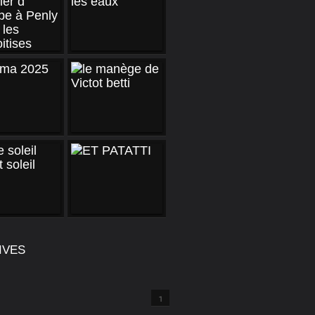
IVES
1