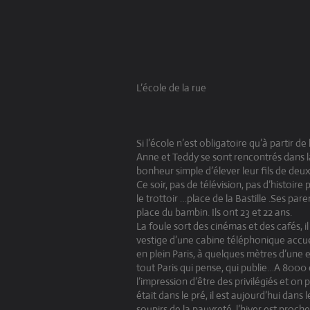
L’école de la rue
Si l’école n’est obligatoire qu’à partir de
Anne et Teddy se sont rencontrés dans la
bonheur simple d’élever leur fils de deux
Ce soir, pas de télévision, pas d’histoir
le trottoir …place de la Bastille .Ses pa
place du bambin. Ils ont 23 et 22 ans.
La foule sort des cinémas et des cafés, i
vestige d’une cabine téléphonique accu
en plein Paris, à quelques mètres d’une 
tout Paris qui pense, qui publie…A 8000
l’impression d’être des privilégiés et o
était dans le pré, il est aujourd’hui dans le
soupirs de la pauvreté .l’hiver est proc