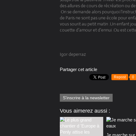
des allures de cours de récréation ou de
On se demande alors pourquoi l’instructio
de Paris ne sont pas une école pour enfan
vous sourit au petit matin .Un enfant jo
couette d’amour et d’ennui .Ou est cette
Igor deperraz
Partager cet article
Repost
0
S'inscrire à la newsletter
Vous aimerez aussi :
Je marche sur 