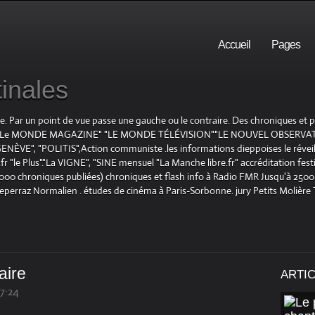
Accueil
Pages
inales
te. Par un point de vue passe une gauche ou le contraire. Des chroniques et
E", "Le MONDE MAGAZINE" "LE MONDE TÉLÉVISION""LE NOUVEL OBSERVATE
ENÈVE", "POLITIS",Action communiste .les informations dieppoises le réveil L
le Plus"."La VIGNE", "SINE mensuel "La Manche libre.fr" accréditation festiv
 1000 chroniques publiées) chroniques et flash info à Radio FMR Jusqu'à 2500 
Deperraz Normalien . études de cinéma à Paris-Sorbonne. jury Petits Molière
aire
ARTI
17:24