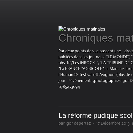
Chroniques mat
Par deux points de vue passent une ...droi
publiées dans les journaux: "LE MOND
obs .fr","Les INROCK...", "LA TRIBUNE DE G
"La FRANCE "AGRICOLE",La Manche libre.fr "
l'Humanité. festival off Avignon. (plus de
jour....! événements ,photographies Igor 
0785473094
La réforme pudique scol
par igor deperraz
-
17 Décembre 2013, 