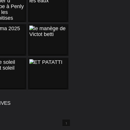
IVES
1