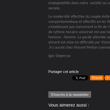
d’adaptabilité dans notre
société où c
sociale.
La modernité affective du couple évite
comportementaux et affectifs en les li
n’établissant pas clairement la fin de 
de rythme horaire universel est une lo
homme- -femme. La garde alternée ou p
aimant est mise en difficulté par Vinc
.Il y aurait chez Vincent Peillon comm
Igor Deperraz
Partager cet article
Repost
0
S'inscrire à la newsletter
Vous aimerez aussi :