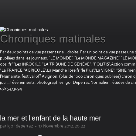
Chroniques matinales
Par deux points de vue passent une ...droite. Par un point de vue passe une
publiées dans les journaux: "LE MONDE", "Le MONDE MAGAZINE" "LE 
obs .fr","Les INROCK...", "LA TRIBUNE DE GENÈVE", "POLITIS",Action communis
"La FRANCE "AGRICOLE",La Manche libre.fr "le Plus"."La VIGNE", "SINE mensue
l'Humanité. festival off Avignon. (plus de 1000 chroniques publiées) chroniq
jour....! événements ,photographies Igor Deperraz Normalien . études de ci
0785473094
la mer et l'enfant de la haute mer
par igor deperraz
-
17 Novembre 2012, 20:22