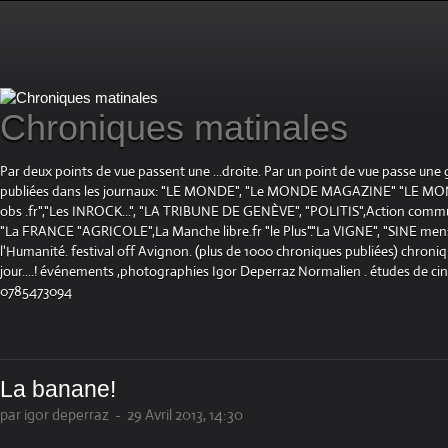
Chroniques matinales
Par deux points de vue passent une ...droite. Par un point de vue passe une
publiées dans les journaux: "LE MONDE", "Le MONDE MAGAZINE" "LE 
obs .fr","Les INROCK...", "LA TRIBUNE DE GENÈVE", "POLITIS",Action communis
"La FRANCE "AGRICOLE",La Manche libre.fr "le Plus"."La VIGNE", "SINE mensue
l'Humanité. festival off Avignon. (plus de 1000 chroniques publiées) chroniq
jour....! événements ,photographies Igor Deperraz Normalien . études de ci
0785473094
La banane!
par igor deperraz
-
29 Avril 2013, 14:30