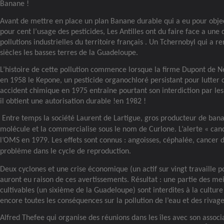
Banane !
Avant de mettre en place un plan Banane durable qui a eu pour objec
pour cent l’usage des pesticides, Les Antilles ont du faire face a une
pollutions industrielles du territoire français . Un Tchernobyl qui a r
siècles les basses terres de la Guadeloupe.
L’histoire de cette pollution commence lorsque la firme Dupont de
en 1958 le Kepone, un pesticide organochloré persistant pour lutter 
accident chimique en 1975 entraîne pourtant son interdiction par les
il obtient une autorisation durable !en 1982 !
Entre temps la société Laurent de Lartigue, gros producteur de bana
molécule et la commercialise sous le nom de Curlone. L’alerte « can
l’OMS en 1979. Les effets sont connus : angoisses, céphalée, cancer d
problème dans le cycle de reproduction.
Deux cyclones et une crise économique (un actif sur vingt travaille po
auront eu raison de ces avertissements. Résultat : une partie des mei
cultivables (un sixième de la Guadeloupe) sont interdites à la cultur
encore toutes les conséquences sur la pollution de l’eau et des rivage
Alfred Thefee qui organise des réunions dans les îles avec son assoc