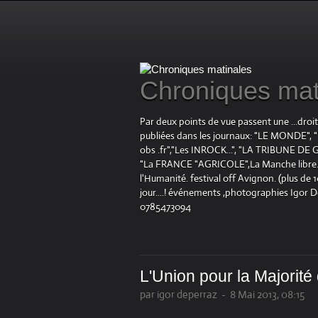
Chroniques mat
Par deux points de vue passent une ...droi
publiées dans les journaux: "LE MOND
obs .fr","Les INROCK...", "LA TRIBUNE DE G
"La FRANCE "AGRICOLE",La Manche libre.fr "
l'Humanité. festival off Avignon. (plus de
jour....! événements ,photographies Igor 
0785473094
L'Union pour la Majorit
par igor deperraz
-
8 Mai 2013, 08:15