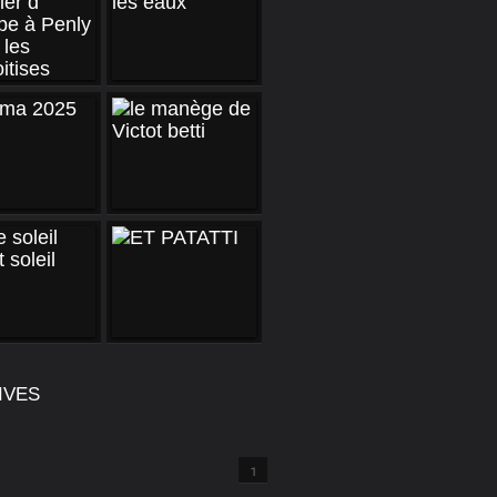
IVES
1