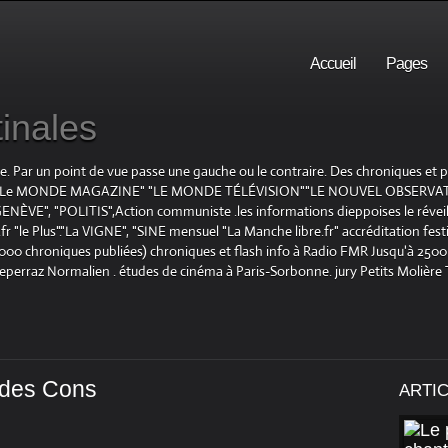
Accueil
Pages
inales
te. Par un point de vue passe une gauche ou le contraire. Des chroniques et
E", "Le MONDE MAGAZINE" "LE MONDE TÉLÉVISION""LE NOUVEL OBSERVATE
ENÈVE", "POLITIS",Action communiste .les informations dieppoises le réveil L
le Plus"."La VIGNE", "SINE mensuel "La Manche libre.fr" accréditation festiv
 1000 chroniques publiées) chroniques et flash info à Radio FMR Jusqu'à 2500 
Deperraz Normalien . études de cinéma à Paris-Sorbonne. jury Petits Molière
é des Cons
ARTI