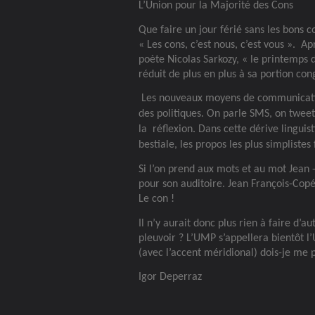
L’Union pour la Majorité des Cons
Que faire un jour férié sans les bons c
« Les cons, c’est nous, c’est vous ».
Apr
poète Nicolas Sarkozy, « le printemps d
réduit de plus en plus à sa portion cong
Les nouveaux moyens de communicatio
des politiques. On parle SMS, on tweete 
la
réflexion. Dans cette dérive linguist
bestiale, les propos les plus simpliste
Si l’on prend aux mots et au mot Jean 
pour son auditoire. Jean François-Copé 
Le con !
Il n’y aurait donc plus rien à faire d’a
pleuvoir ? L’UMP s’appellera bientôt 
(avec l’accent méridional) dois-je me 
Igor Deperraz