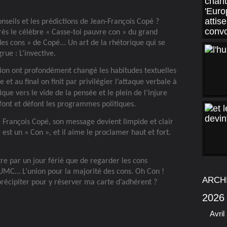
onseils et les prédictions de Jean-François Copé ?
ès le célèbre « Casse-toi pauvre con » du grand
es cons » de Copé... Un art de la rhétorique qui se
rue : L’invective.
n ont profondément changé les habitudes textuelles
et au final on finit par privilégier l’attaque verbale à
ique vers le vide de la pensée et le plein de l’injure
s font et défont les programmes politiques.
- François Copé, son message devient limpide et clair
est un « Con », et il aime le proclamer haut et fort.
utre par un jour férié que de regarder les cons
l’UMC… L’union pour la majorité des cons. Oh Con !
ARCH
précipiter pour y réserver ma carte d’adhérent ?
2026
Avril