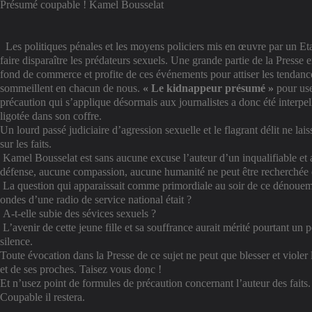
Présumé coupable ! Kamel Bousselat
Les politiques pénales et les moyens policiers mis en œuvre par un Et
faire disparaître les prédateurs sexuels. Une grande partie de la Presse en
fond de commerce et profite de ces événements pour attiser les tendanc
sommeillent en chacun de nous.
« Le kidnappeur présumé »
pour use
précaution qui s’applique désormais aux journalistes a donc été interpe
ligotée dans son coffre.
Un lourd passé judiciaire d’agression sexuelle et le flagrant délit ne la
sur les faits.
Kamel Bousselat est sans aucune excuse l’auteur d’un inqualifiable et
défense, aucune compassion, aucune humanité ne peut être recherchée e
La question qui apparaissait comme primordiale au soir de ce dénoueme
ondes d’une radio de service national était ?
A-t-elle subie des sévices sexuels ?
L’avenir de cette jeune fille et sa souffrance aurait mérité pourtant un 
silence.
Toute évocation dans la Presse de ce sujet ne peut que blesser et violer l
et de ses proches. Taisez vous donc !
Et n’usez point de formules de précaution concernant l’auteur des faits.
Coupable il restera.