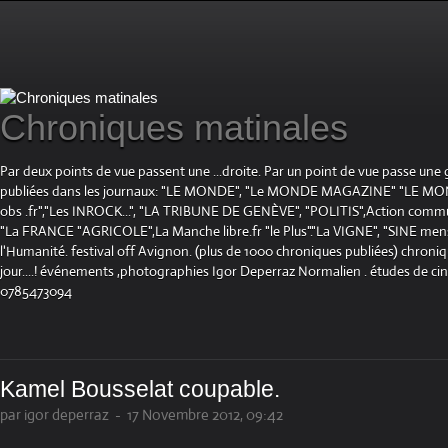
Chroniques matinales
Par deux points de vue passent une ...droite. Par un point de vue passe une
publiées dans les journaux: "LE MONDE", "Le MONDE MAGAZINE" "LE 
obs .fr","Les INROCK...", "LA TRIBUNE DE GENÈVE", "POLITIS",Action communis
"La FRANCE "AGRICOLE",La Manche libre.fr "le Plus"."La VIGNE", "SINE mensue
l'Humanité. festival off Avignon. (plus de 1000 chroniques publiées) chroniq
jour....! événements ,photographies Igor Deperraz Normalien . études de ci
0785473094
Kamel Bousselat coupable.
par igor deperraz
-
17 Novembre 2012, 09:42