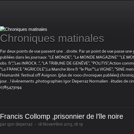
Chroniques matinales
Par deux points de vue passent une ...droite. Par un point de vue passe une
publiées dans les journaux: "LE MONDE", "Le MONDE MAGAZINE" "LE 
obs .fr","Les INROCK...", "LA TRIBUNE DE GENÈVE", "POLITIS",Action communis
"La FRANCE "AGRICOLE",La Manche libre.fr "le Plus"."La VIGNE", "SINE mensue
l'Humanité. festival off Avignon. (plus de 1000 chroniques publiées) chroniq
jour....! événements ,photographies Igor Deperraz Normalien . études de ci
0785473094
Francis Collomp ,prisonnier de l'île noire
par igor deperraz
-
18 Novembre 2013, 18:19