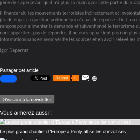
gêné de s’apercevoir qu’il n’a plus
la main dans cette partie du mon
Il financerait
les mouvements terroristes indirectement et involont
jeu de dupe. La question politique qui n’a pas de réponse : Doit -on 
rançons pour alimenter la demande et subventionné le terrorisme que
nous appartient pas de répondre, il ne nous appartient pas non plus
informations sans en avoir vérifié les sources et en avoir relevé les
Igor Deperraz
Partager cet article
Repost
0
S'inscrire à la newsletter
Vous aimerez aussi :
Le plus grand chantier d 'Europe à Penly attise les convoitises