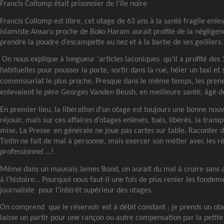
Francis Collomp était prisonnier de l’île noire
Francis Collomp est libre, cet otage de 63 ans à la santé fragile enle
islamiste Ansaru proche de Boko Haram aurait profité de la négligen
prendre la poudre d’escampette au nez et à la barbe de ses geôliers.
On nous explique à longueur ‘articles laconiques
qu’il a profité des
habituelles pour pousser la porte, sortir dans la rue, héler un taxi et
commissariat le plus proche. Presque dans le même temps, les prene
enlevaient le père Georges Vanden Beush, en meilleure santé, âgé d
En premier lieu, la libération d’un otage est toujours une bonne nouvel
réjouir, mais sur ces affaires d’otages enlevés, tués, libérés, la trans
mise. La Presse
en générale ne joue pas cartes sur table. Raconter de
Tintin ne fait de mal à personne, mais exercer son métier avec les règ
professionnel …!
Même dans un mauvais James Bond, on aurait du mal à croire sans av
à l’histoire… Pourquoi nous faut-il une fois de plus renier les fonde
journaliste
pour l’intérêt supérieur des otages.
On comprend
que le réservoir est à débit constant : je prends un ot
laisse un partir pour une rançon ou autre compensation par la petite