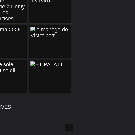
IVES
1