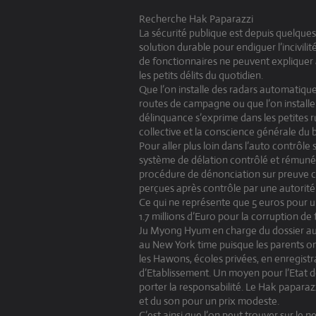
Recherche Hak Paparazzi
La sécurité publique est depuis quelqu
solution durable pour endiguer l’incivilit
de fonctionnaires ne peuvent expliquer à
les petits délits du quotidien.
Que l’on installe des radars automatiques
routes de campagne ou que l’on installe
délinquance s’exprime dans les petites r
collective et la conscience générale du 
Pour aller plus loin dans l’auto contrôl
système de délation contrôlé et rémunéré
procédure de dénonciation sur preuve c
perçues après contrôle par une autorit
Ce qui ne représente que 5 euros pour un
1.7 millions d’Euro pour la corruption de
Ju Myong Hyum en charge du dossier au M
au New York time puisque les parents on
les Hawons, écoles privées, en enregist
d’Etablissement. Un moyen pour l’Etat de 
porter la responsabilité. Le Hak paparaz
et du son pour un prix modeste.
C’est ainsi que l’on peut trouver sur le 