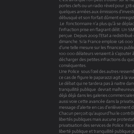
portes clefs ou un radio réveil pour 378
quelques années aux émissions d’invest
débusqué et son forfait dûment enregis
.Le .fonctionnaire n’a plus qu’à se dépla
l’infraction prise en flagrant délit. Un
perçue. Depuis 2009 l’Etat a redistribué
dimanche. Si la France emploie 126 000 f
d’une telle mesure sur les finances publi
100 000 délateurs venaient à s’ajouter à 
décharger des petites infractions du quo
conséquentes.
Une Police
sous l’œil des autres ressem
ce cas de figure le paparazzi agit à la 
Le débat qui ne tardera pas à naitre dan
tranquillité publique
devrait malheureuse
déjà déjà dans les galeries commerciales
aussi voie cette avancée dans la privat
message d’alerte en cas d’enlèvement d
Chacun perçoit qu’aujourd’hui le contrôl
libertés publiques mais aucune protest
privatisation des services de Police. Fac
liberté publique et tranquillité publiqu