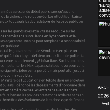
es années au cœur du débat public sans qu’aucune
é ou la violence ne soit trouvée. Les effectifs en baisse
 eux tout seuls les dégradations de l’espace public ou
 sur les grands axes et la vitesse redouble sur les
 des caméras de surveillance en hyper centre et la
ues adjacentes. Rien ne peut remplacer la responsabilité
bien publique.
e social, le gouvernement de Séoul a mis en place un
 qui fait du citoyen délateur un auxiliaire de police. La
oncerne actuellement 336 infractions. Sur les amendes
é compétente, le « Hak paparazzi »touche 20 pour cent.
e cigarette jetée par la portière mais peut aller jusqu’à
 fonctionnaires d’Etat.
inistère de l’Education s’en félicite dans un entretien
t pu ainsi
dénoncé les dépassements d’honoraire dans
ARCH
rant en caméra cachée les entretiens avec les chefs
faire baisser les prix des prestations scolaires sans en
2026
zi bénéficie des évolutions de la technologie de l’image
Avril
net un stylo caméra pour 84 euros, des lunettes, des