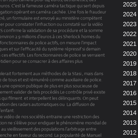
2025
 euros. C’est la fameuse caméra tactique qui sert depuis
igation opérant en caméra cachée. Une fois le fraudeur
2024
tré, un formulaire est envoyé au ministère compétent
2023
cer pour constater l’infraction ou constaté sur la vidéo
 SMS confirme la validation de sa procédure et la somme
2022
 environ 2.9 millions d’euros à ces Sherlock homes du
onctionnaires de police actifs, on mesure l’impact
2021
ques et sur l’efficacité du système répressif si demain
2020
ces effectifs. Les fonctionnaires de police se verraient
tidien pour se consacrer à des affaires plus
2019
2018
blerait fortement aux méthodes de la Stasi , mais dans
vue de tous et est rémunéré comme auxiliaire de police.
2017
s une opinion publique de plus en plus soucieuse de
ment valider de tels procédés Le contrôle privé existe
2016
 qui filment
et interpellent les délinquants. On peut
2015
isation des radars automatiques ou
La diffusion de
’enfant.
2014
e vidéo de nos sociétés entraine une restriction des
2013
ation ne s’élève pour endiguer le phénomène mondial de
e au vieillissement des populations l’arbitrage entre
2012
e penche en faveur du second. La popularité de Manuel