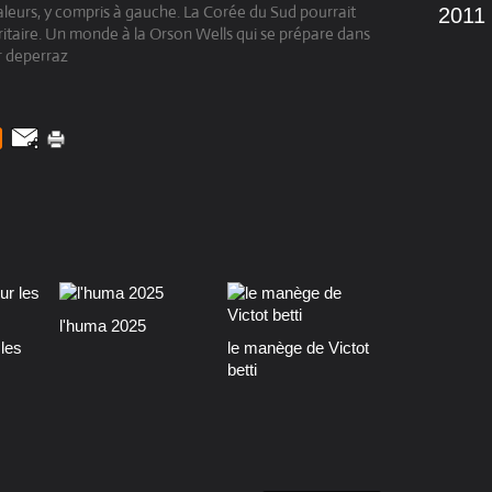
leurs, y compris à gauche. La Corée du Sud pourrait
2011
itaire. Un monde à la Orson Wells qui se prépare dans
r deperraz
l'huma 2025
les
le manège de Victot
betti