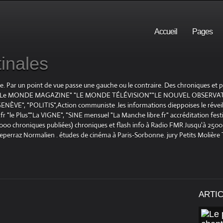
Accueil
Pages
inales
te. Par un point de vue passe une gauche ou le contraire. Des chroniques et
E", "Le MONDE MAGAZINE" "LE MONDE TÉLÉVISION""LE NOUVEL OBSERVATE
ENÈVE", "POLITIS",Action communiste .les informations dieppoises le réveil L
le Plus"."La VIGNE", "SINE mensuel "La Manche libre.fr" accréditation festiv
 1000 chroniques publiées) chroniques et flash info à Radio FMR Jusqu'à 2500 
Deperraz Normalien . études de cinéma à Paris-Sorbonne. jury Petits Molière
ARTI