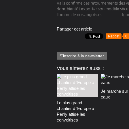
Valls confirme ces retournements des va
donc bientôt exporter son modèle sécur
l’ombre de nos angoisses.
Igo
Partager cet article
Repost
0
S'inscrire à la newsletter
Vous aimerez aussi :
Je marche sur 
eaux
Le plus grand
chantier d 'Europe à
Penly attise les
convoitises