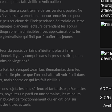
 ce qui les fait vieillir « Antirouille »
 disparition à court terme de ses versions papier. Ne
es à venir se livreront une concurrence féroce pour
onc peu soucieux de l’indépendance éditoriale du titre.
gnages d’anciens lecteurs défendant les acquis
rthographe inadmissibles ! Les approximations, les
e généralisée qui finit par étouffer les jeunes
teur du passé, certains n’hésitent plus à faire
onnel. Il y a, y compris dans la presse satirique un
oins de vingt ans !
a Patrick Benquet ,Jean Luc Bennahmias dans les
te petite phrase que l’on souhaiterait voir écrit dans
, mais contre ce qui les fait vieillir ».
ARCH
des sujets les plus sérieux et fantaisistes, (Fumettes
es, noyautez un parti en une semaine, les mineurs
2026
un budget de fonctionnement qui en dit long sur
 des titres actuels.
Avril