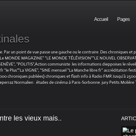
Accueil
Pages
inales
te. Par un point de vue passe une gauche ou le contraire. Des chroniques et
E", "Le MONDE MAGAZINE" "LE MONDE TÉLÉVISION""LE NOUVEL OBSERVATE
ENÈVE", "POLITIS",Action communiste .les informations dieppoises le réveil L
le Plus"."La VIGNE", "SINE mensuel "La Manche libre.fr" accréditation festiv
 1000 chroniques publiées) chroniques et flash info à Radio FMR Jusqu'à 2500 
Deperraz Normalien . études de cinéma à Paris-Sorbonne. jury Petits Molière
ntre les vieux mais..
ARTI