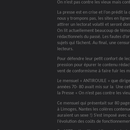
On n’est pas contre les vieux mais contre
La presse est en crise et l’on prédit la
nous y trompons pas, les sites en lign
attirer un lectorat volatil et seront d
On lit actuellement beaucoup de témoi
rédactionnels du passé. Les fautes d’o
sujets qui fâchent. Au final, une censur
lecteurs.
Pour défendre leur petit confort de lec
pression pour épurer le contenu rédacti
vent de conformisme à faire fuir les m
Le mensuel « ANTIROUILE » que dirige
années 70- 80 avait mis sur la
Une cet
la Presse « On n’est pas contre les vieux
Ce mensuel qui présentait sur 80 pages 
à Limoges, Nantes les colères contenu
auraient un sexe !) S’est imposé avec 
l’évolution des coûts de fonctionnement