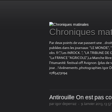
Chroniques mat
Par deux points de vue passent une ...droi
publiées dans les journaux: "LE MOND
obs .fr","Les INROCK...", "LA TRIBUNE DE G
"La FRANCE "AGRICOLE",La Manche libre.fr "
l'Humanité. festival off Avignon. (plus de
jour....! événements ,photographies Igor 
0785473094
Antirouille On est pas co
par igor deperraz
-
9 Janvier 2013, 13:57