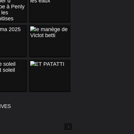
IVES
1