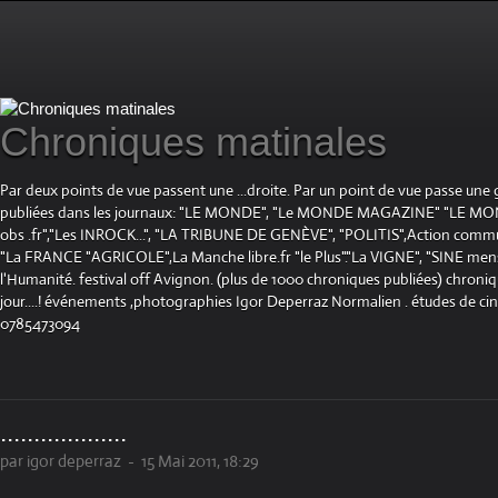
Chroniques matinales
Par deux points de vue passent une ...droite. Par un point de vue passe une
publiées dans les journaux: "LE MONDE", "Le MONDE MAGAZINE" "LE 
obs .fr","Les INROCK...", "LA TRIBUNE DE GENÈVE", "POLITIS",Action communis
"La FRANCE "AGRICOLE",La Manche libre.fr "le Plus"."La VIGNE", "SINE mensue
l'Humanité. festival off Avignon. (plus de 1000 chroniques publiées) chroniq
jour....! événements ,photographies Igor Deperraz Normalien . études de ci
0785473094
...................
par igor deperraz
-
15 Mai 2011, 18:29