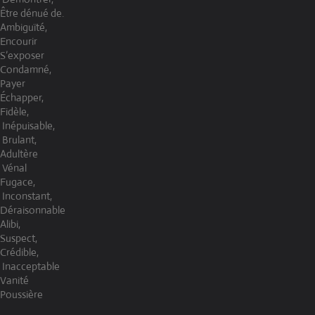
Être dénué de.
Ambiguïté,
Encourir
S’exposer
Condamné,
Payer
Échapper,
Fidèle,
Inépuisable,
Brulant,
Adultère
Vénal
Fugace,
Inconstant,
Déraisonnable
Alibi,
Suspect,
Crédible,
Inacceptable
Vanité
Poussière