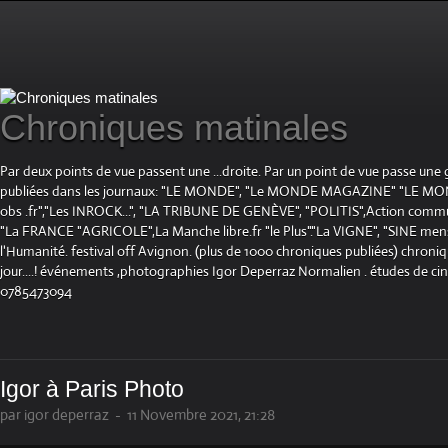
Chroniques matinales
Par deux points de vue passent une ...droite. Par un point de vue passe une
publiées dans les journaux: "LE MONDE", "Le MONDE MAGAZINE" "LE 
obs .fr","Les INROCK...", "LA TRIBUNE DE GENÈVE", "POLITIS",Action communis
"La FRANCE "AGRICOLE",La Manche libre.fr "le Plus"."La VIGNE", "SINE mensue
l'Humanité. festival off Avignon. (plus de 1000 chroniques publiées) chroniq
jour....! événements ,photographies Igor Deperraz Normalien . études de ci
0785473094
Igor à Paris Photo
par igor deperraz
-
11 Novembre 2021, 21:28