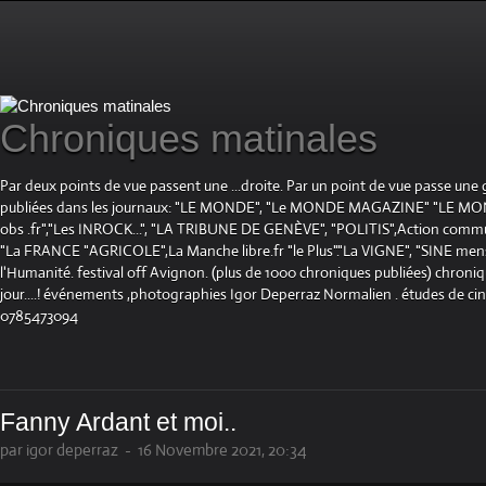
Chroniques matinales
Par deux points de vue passent une ...droite. Par un point de vue passe une
publiées dans les journaux: "LE MONDE", "Le MONDE MAGAZINE" "LE 
obs .fr","Les INROCK...", "LA TRIBUNE DE GENÈVE", "POLITIS",Action communis
"La FRANCE "AGRICOLE",La Manche libre.fr "le Plus"."La VIGNE", "SINE mensue
l'Humanité. festival off Avignon. (plus de 1000 chroniques publiées) chroniq
jour....! événements ,photographies Igor Deperraz Normalien . études de ci
0785473094
Fanny Ardant et moi..
par igor deperraz
-
16 Novembre 2021, 20:34