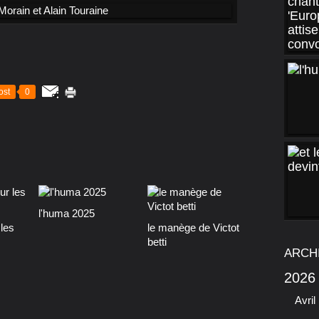
ost
0
l'huma 2025
les
le manège de Victot
betti
ARCH
2026
Avril