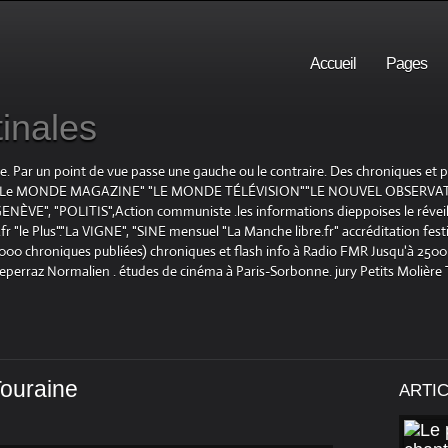
Accueil
Pages
inales
te. Par un point de vue passe une gauche ou le contraire. Des chroniques et
E", "Le MONDE MAGAZINE" "LE MONDE TÉLÉVISION""LE NOUVEL OBSERVATE
ENÈVE", "POLITIS",Action communiste .les informations dieppoises le réveil L
le Plus"."La VIGNE", "SINE mensuel "La Manche libre.fr" accréditation festiv
 1000 chroniques publiées) chroniques et flash info à Radio FMR Jusqu'à 2500 
Deperraz Normalien . études de cinéma à Paris-Sorbonne. jury Petits Molière
Touraine
ARTI