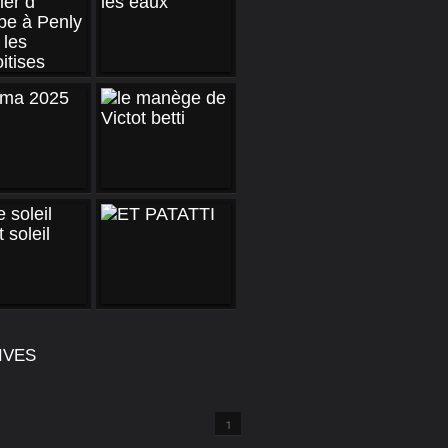
IVES
1