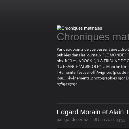
Chroniques mat
Par deux points de vue passent une ...droi
publiées dans les journaux: "LE MOND
obs .fr","Les INROCK...", "LA TRIBUNE DE G
"La FRANCE "AGRICOLE",La Manche libre.fr "
l'Humanité. festival off Avignon. (plus de
jour....! événements ,photographies Igor 
0785473094
Edgard Morain et Alain 
par igor deperraz
-
18 Juin 2021, 03:55