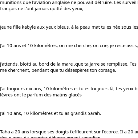
munitions que l'aviation anglaise ne pouvait détruire. Les surveill
français ne t'ont jamais quitté des yeux,
Jeune fille kabyle aux yeux bleus, à la peau mat tu es née sous le
J'ai 10 ans et 10 kilomètres, on me cherche, on crie, je reste assis,
j'attends, blotti au bord de la mare .que ta jarre se remplisse. Te
me cherchent, pendant que tu désespères ton corsage. .
J'ai toujours dix ans, 10 kilomètres et tu es toujours là, tes yeux bl
lèvres ont le parfum des matins glacés
J'ai 10 ans, 10 kilomètres et tu as grandis Sarah.
Taha a 20 ans lorsque ses doigts t’effleurent sur l'écorce. Il a 20 a
des plages du premier débarquement canadien.