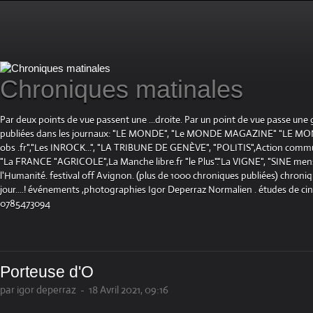
Chroniques matinales
Par deux points de vue passent une ...droite. Par un point de vue passe une
publiées dans les journaux: "LE MONDE", "Le MONDE MAGAZINE" "LE 
obs .fr","Les INROCK...", "LA TRIBUNE DE GENÈVE", "POLITIS",Action communis
"La FRANCE "AGRICOLE",La Manche libre.fr "le Plus"."La VIGNE", "SINE mensue
l'Humanité. festival off Avignon. (plus de 1000 chroniques publiées) chroniq
jour....! événements ,photographies Igor Deperraz Normalien . études de ci
0785473094
Porteuse d'O
par igor deperraz
-
18 Avril 2021, 09:16