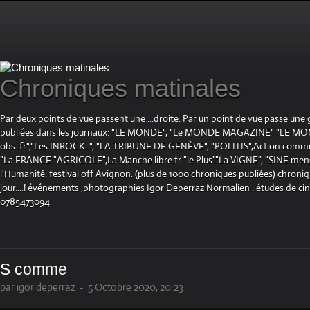
Chroniques matinales
Par deux points de vue passent une ...droite. Par un point de vue passe une
publiées dans les journaux: "LE MONDE", "Le MONDE MAGAZINE" "LE 
obs .fr","Les INROCK...", "LA TRIBUNE DE GENÈVE", "POLITIS",Action communis
"La FRANCE "AGRICOLE",La Manche libre.fr "le Plus"."La VIGNE", "SINE mensue
l'Humanité. festival off Avignon. (plus de 1000 chroniques publiées) chroniq
jour....! événements ,photographies Igor Deperraz Normalien . études de ci
0785473094
S comme
par igor deperraz
-
5 Octobre 2020, 20:23