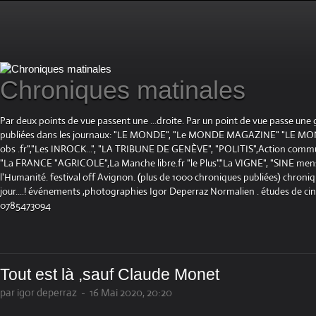
Chroniques matinales
Par deux points de vue passent une ...droite. Par un point de vue passe une
publiées dans les journaux: "LE MONDE", "Le MONDE MAGAZINE" "LE 
obs .fr","Les INROCK...", "LA TRIBUNE DE GENÈVE", "POLITIS",Action communis
"La FRANCE "AGRICOLE",La Manche libre.fr "le Plus"."La VIGNE", "SINE mensue
l'Humanité. festival off Avignon. (plus de 1000 chroniques publiées) chroniq
jour....! événements ,photographies Igor Deperraz Normalien . études de ci
0785473094
Tout est là ,sauf Claude Monet
par igor deperraz
-
16 Mai 2020, 20:20