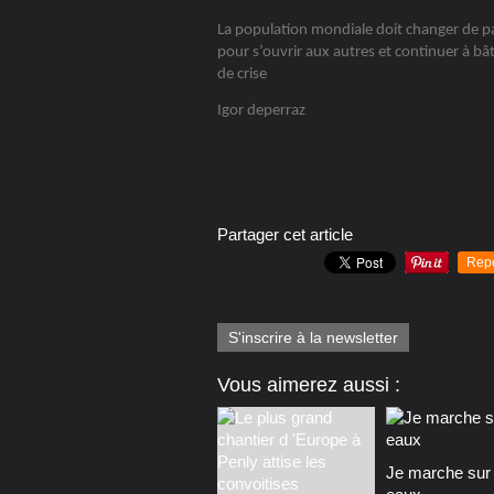
La population mondiale doit changer de p
pour s’ouvrir aux autres et continuer à bât
de crise
Igor deperraz
Partager cet article
Rep
S'inscrire à la newsletter
Vous aimerez aussi :
Je marche sur 