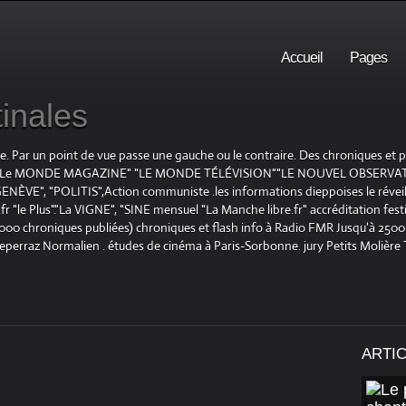
Accueil
Pages
inales
te. Par un point de vue passe une gauche ou le contraire. Des chroniques et
E", "Le MONDE MAGAZINE" "LE MONDE TÉLÉVISION""LE NOUVEL OBSERVATE
ENÈVE", "POLITIS",Action communiste .les informations dieppoises le réveil L
le Plus"."La VIGNE", "SINE mensuel "La Manche libre.fr" accréditation festiv
 1000 chroniques publiées) chroniques et flash info à Radio FMR Jusqu'à 2500 
Deperraz Normalien . études de cinéma à Paris-Sorbonne. jury Petits Molière
ARTI