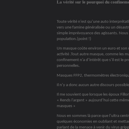
La vérité sur le pourquoi du confinem
Toute vérité n’est qu’une auto interprétati
vers une famine généralisée ou un désastre
simple imprévoyance des agissants. Nous
population.(point !)
Un masque coûte environ un euro et son us
activité .Tout autre masque, comme les m
confinement n’a d’intérêt que s’il est le p
personnelles.
Masques FFP2, thermomètres électroniques
Il n’y a donc aucun autre discours possib
Il me souvient que lorsque les époux Fillon
« Rends l’argent » aujourd’hui cette mêm
masques »
Nous en sommes là parce que l’ultra centr
quelques économies en oubliant et mettant
parlant de la menace à venir du virus grip