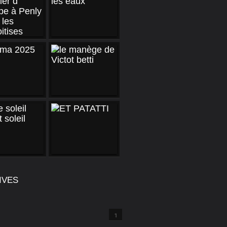
IVES
1