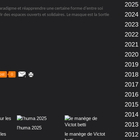
2025
aradigme et réapprendre une certaine forme d’entre soi
2024
ir des espaces ouverts et solidaires. Le masque est la Sortie
2023
2022
2021
2020
2019
2018
ost
0
2017
2016
2015
2014
2013
l'huma 2025
2012
les
le manège de Victot