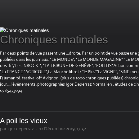
Chroniques matinales
Par deux points de vue passent une ...droite. Par un point de vue passe une
publiées dans les journaux: "LE MONDE", "Le MONDE MAGAZINE" "LE 
obs .fr","Les INROCK...", "LA TRIBUNE DE GENÈVE", "POLITIS",Action communis
"La FRANCE "AGRICOLE",La Manche libre.fr "le Plus"."La VIGNE", "SINE mensue
l'Humanité. festival off Avignon. (plus de 1000 chroniques publiées) chroniq
jour....! événements ,photographies Igor Deperraz Normalien . études de ci
0785473094
A poil les vieux
par igor deperraz
-
12 Décembre 2019, 17:52