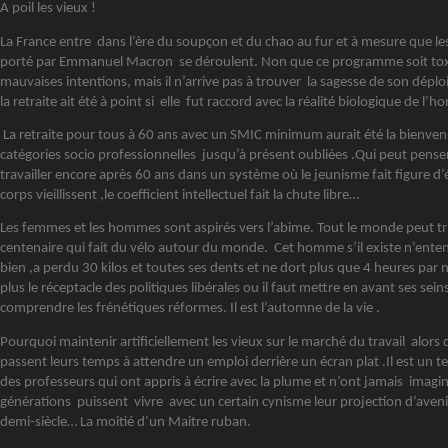
A poil les vieux !
La France entre dans l’ère du soupçon et du chao au fur et à mesure que l
porté par Emmanuel Macron se déroulent. Non que ce programme soit tox
mauvaises intentions, mais il n’arrive pas à trouver la sagesse de son dép
la retraite ait été à point si elle fut raccord avec la réalité biologique de l’
La retraite pour tous à 60 ans avec un SMIC minimum aurait été la bienven
catégories socio professionnelles jusqu’à présent oubliées .Qui peut pens
travailler encore après 60 ans dans un système où le jeunisme fait figure d’é
corps vieillissent ,le coefficient intellectuel fait la chute libre…
Les femmes et les hommes sont aspirés vers l’abime. Tout le monde peut tr
centenaire qui fait du vélo autour du monde. Cet homme s’il existe n’entend
bien ,a perdu 30 kilos et toutes ses dents et ne dort plus que 4 heures par n
plus le réceptacle des politiques libérales ou il faut mettre en avant ses sei
comprendre les frénétiques réformes. Il est l’automne de la vie .
Pourquoi maintenir artificiellement les vieux sur le marché du travail alors
passent leurs temps à attendre un emploi derrière un écran plat .Il est un 
des professeurs qui ont appris à écrire avec la plume et n’ont jamais imagi
générations puissent vivre avec un certain cynisme leur projection d’avenir
demi-siècle… La moitié d’un Maitre ruban.