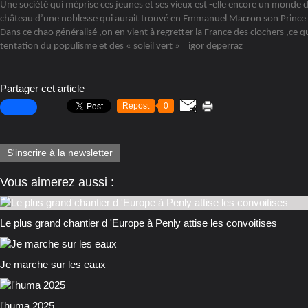
Une société qui méprise ces jeunes et ses vieux est -elle encore un monde 
château d’une noblesse qui aurait trouvé en Emmanuel Macron son Prince de
Dans ce chao généralisé ,on en vient à regretter la France des clochers ,ce qu
tentation du populisme et des « soleil vert » igor deperraz
Partager cet article
Repost
0
S'inscrire à la newsletter
Vous aimerez aussi :
Le plus grand chantier d 'Europe à Penly attise les convoitises
Je marche sur les eaux
l'huma 2025