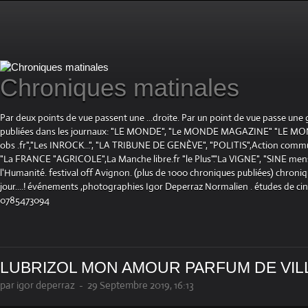
Chroniques matinales
Par deux points de vue passent une ...droite. Par un point de vue passe une
publiées dans les journaux: "LE MONDE", "Le MONDE MAGAZINE" "LE 
obs .fr","Les INROCK...", "LA TRIBUNE DE GENÈVE", "POLITIS",Action communis
"La FRANCE "AGRICOLE",La Manche libre.fr "le Plus"."La VIGNE", "SINE mensue
l'Humanité. festival off Avignon. (plus de 1000 chroniques publiées) chroniq
jour....! événements ,photographies Igor Deperraz Normalien . études de ci
0785473094
LUBRIZOL MON AMOUR PARFUM DE VIL
par igor deperraz
-
29 Septembre 2019, 16:13