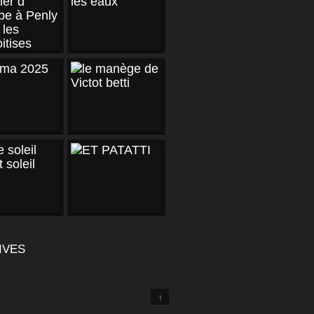
IVES
1