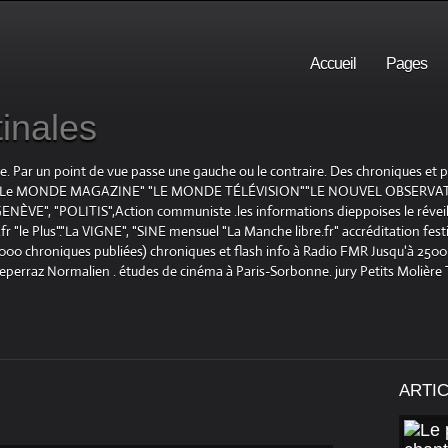
Accueil
Pages
inales
te. Par un point de vue passe une gauche ou le contraire. Des chroniques et
E", "Le MONDE MAGAZINE" "LE MONDE TÉLÉVISION""LE NOUVEL OBSERVATE
ENÈVE", "POLITIS",Action communiste .les informations dieppoises le réveil L
le Plus"."La VIGNE", "SINE mensuel "La Manche libre.fr" accréditation festiv
 1000 chroniques publiées) chroniques et flash info à Radio FMR Jusqu'à 2500 
Deperraz Normalien . études de cinéma à Paris-Sorbonne. jury Petits Molière
ARTI