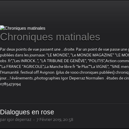
Chroniques matinales
Par deux points de vue passent une ...droite. Par un point de vue passe une
publiées dans les journaux: "LE MONDE", "Le MONDE MAGAZINE" "LE 
obs .fr","Les INROCK...", "LA TRIBUNE DE GENÈVE", "POLITIS",Action communis
"La FRANCE "AGRICOLE",La Manche libre.fr "le Plus"."La VIGNE", "SINE mensue
l'Humanité. festival off Avignon. (plus de 1000 chroniques publiées) chroniq
jour....! événements ,photographies Igor Deperraz Normalien . études de ci
0785473094
Dialogues en rose
par igor deperraz
-
7 Février 2019, 20:58