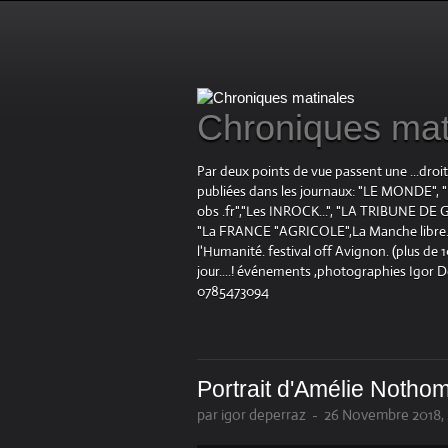
Chroniques mat
Par deux points de vue passent une ...droi
publiées dans les journaux: "LE MOND
obs .fr","Les INROCK...", "LA TRIBUNE DE G
"La FRANCE "AGRICOLE",La Manche libre.fr "
l'Humanité. festival off Avignon. (plus de
jour....! événements ,photographies Igor 
0785473094
Portrait d'Amélie Notho
par igor deperraz
-
26 Novembre 2018,