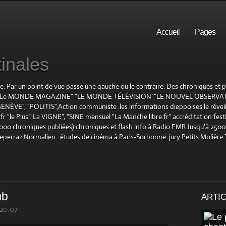
Accueil
Pages
inales
te. Par un point de vue passe une gauche ou le contraire. Des chroniques et
E", "Le MONDE MAGAZINE" "LE MONDE TÉLÉVISION""LE NOUVEL OBSERVATE
ENÈVE", "POLITIS",Action communiste .les informations dieppoises le réveil L
le Plus"."La VIGNE", "SINE mensuel "La Manche libre.fr" accréditation festiv
 1000 chroniques publiées) chroniques et flash info à Radio FMR Jusqu'à 2500 
Deperraz Normalien . études de cinéma à Paris-Sorbonne. jury Petits Molière
mb
ARTI
 20:07