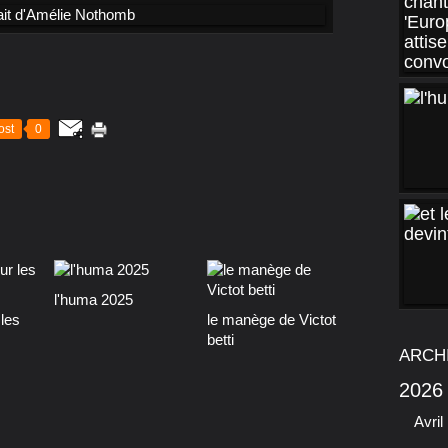
ost
0
l'huma 2025
les
le manège de Victot
betti
ARCH
2026
Avril