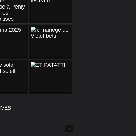
IVES
1