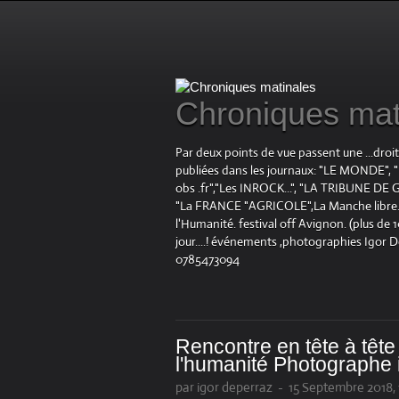
Chroniques mat
Par deux points de vue passent une ...droi
publiées dans les journaux: "LE MOND
obs .fr","Les INROCK...", "LA TRIBUNE DE G
"La FRANCE "AGRICOLE",La Manche libre.fr "
l'Humanité. festival off Avignon. (plus de
jour....! événements ,photographies Igor 
0785473094
Rencontre en tête à têt
l'humanité Photographe 
par igor deperraz
-
15 Septembre 2018,