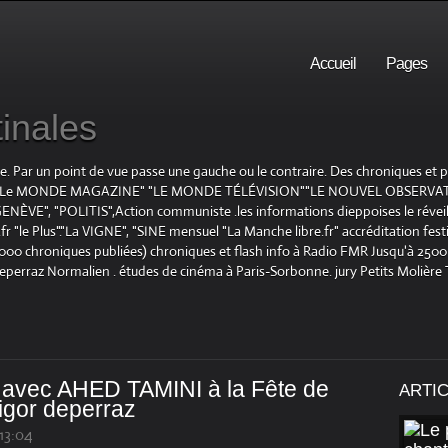
Accueil
Pages
inales
te. Par un point de vue passe une gauche ou le contraire. Des chroniques et
E", "Le MONDE MAGAZINE" "LE MONDE TÉLÉVISION""LE NOUVEL OBSERVATE
ENÈVE", "POLITIS",Action communiste .les informations dieppoises le réveil L
le Plus"."La VIGNE", "SINE mensuel "La Manche libre.fr" accréditation festiv
 1000 chroniques publiées) chroniques et flash info à Radio FMR Jusqu'à 2500 
Deperraz Normalien . études de cinéma à Paris-Sorbonne. jury Petits Molière
e avec AHED TAMINI à la Fête de
ARTI
igor deperraz
 13:04