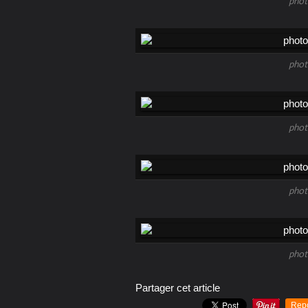
phot
phot
phot
phot
phot
Partager cet article
Rep