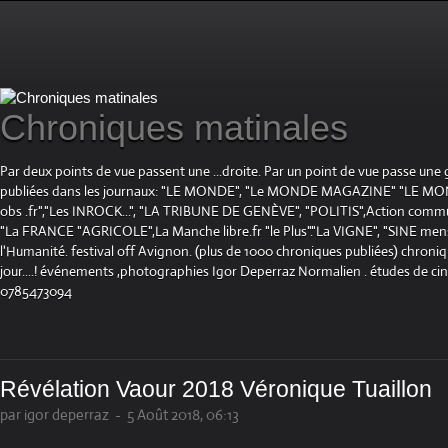
Chroniques matinales
Par deux points de vue passent une ...droite. Par un point de vue passe une
publiées dans les journaux: "LE MONDE", "Le MONDE MAGAZINE" "LE 
obs .fr","Les INROCK...", "LA TRIBUNE DE GENÈVE", "POLITIS",Action communis
"La FRANCE "AGRICOLE",La Manche libre.fr "le Plus"."La VIGNE", "SINE mensue
l'Humanité. festival off Avignon. (plus de 1000 chroniques publiées) chroniq
jour....! événements ,photographies Igor Deperraz Normalien . études de ci
0785473094
Révélation Vaour 2018 Véronique Tuaillon
par igor deperraz
-
5 Août 2018, 06:13