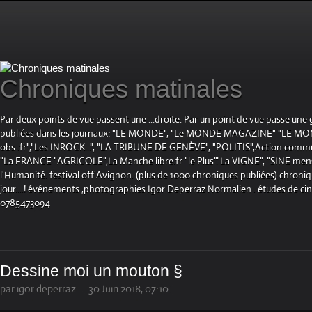
Chroniques matinales
Par deux points de vue passent une ...droite. Par un point de vue passe une
publiées dans les journaux: "LE MONDE", "Le MONDE MAGAZINE" "LE 
obs .fr","Les INROCK...", "LA TRIBUNE DE GENÈVE", "POLITIS",Action communis
"La FRANCE "AGRICOLE",La Manche libre.fr "le Plus"."La VIGNE", "SINE mensue
l'Humanité. festival off Avignon. (plus de 1000 chroniques publiées) chroniq
jour....! événements ,photographies Igor Deperraz Normalien . études de ci
0785473094
Dessine moi un mouton §
par igor deperraz
-
30 Juin 2018, 07:10