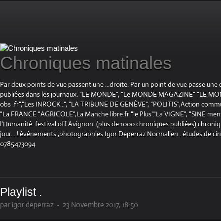
Chroniques matinales
Par deux points de vue passent une ...droite. Par un point de vue passe une
publiées dans les journaux: "LE MONDE", "Le MONDE MAGAZINE" "LE 
obs .fr","Les INROCK...", "LA TRIBUNE DE GENÈVE", "POLITIS",Action communis
"La FRANCE "AGRICOLE",La Manche libre.fr "le Plus"."La VIGNE", "SINE mensue
l'Humanité. festival off Avignon. (plus de 1000 chroniques publiées) chroniq
jour....! événements ,photographies Igor Deperraz Normalien . études de ci
0785473094
Playlist .
par igor deperraz
-
23 Novembre 2017, 18:50