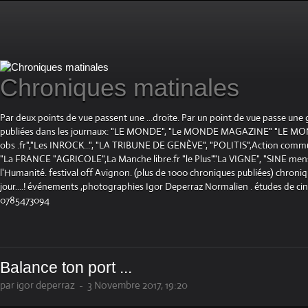
Chroniques matinales
Par deux points de vue passent une ...droite. Par un point de vue passe une
publiées dans les journaux: "LE MONDE", "Le MONDE MAGAZINE" "LE 
obs .fr","Les INROCK...", "LA TRIBUNE DE GENÈVE", "POLITIS",Action communis
"La FRANCE "AGRICOLE",La Manche libre.fr "le Plus"."La VIGNE", "SINE mensue
l'Humanité. festival off Avignon. (plus de 1000 chroniques publiées) chroniq
jour....! événements ,photographies Igor Deperraz Normalien . études de ci
0785473094
Balance ton port ...
par igor deperraz
-
3 Novembre 2017, 19:20