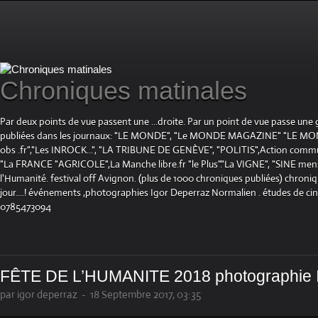
Chroniques matinales
Par deux points de vue passent une ...droite. Par un point de vue passe une
publiées dans les journaux: "LE MONDE", "Le MONDE MAGAZINE" "LE 
obs .fr","Les INROCK...", "LA TRIBUNE DE GENÈVE", "POLITIS",Action communis
"La FRANCE "AGRICOLE",La Manche libre.fr "le Plus"."La VIGNE", "SINE mensue
l'Humanité. festival off Avignon. (plus de 1000 chroniques publiées) chroniq
jour....! événements ,photographies Igor Deperraz Normalien . études de ci
0785473094
FÊTE DE L’HUMANITE 2018 photographie I
par igor deperraz
-
18 Septembre 2017, 03:35