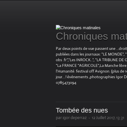
Chroniques mat
Par deux points de vue passent une ...droi
publiées dans les journaux: "LE MOND
obs .fr","Les INROCK...", "LA TRIBUNE DE G
"La FRANCE "AGRICOLE",La Manche libre.fr "
l'Humanité. festival off Avignon. (plus de
jour....! événements ,photographies Igor 
0785473094
Tombée des nues
par igor deperraz
-
12 Juillet 2017, 13:31