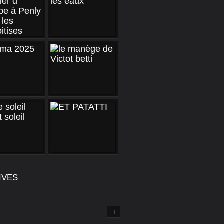
IVES
1