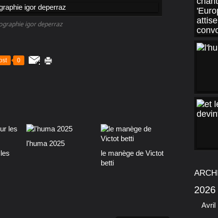
ographie igor deperraz
ost
0
l'huma 2025
les
le manège de Victot
betti
ARCH
2026
Avril