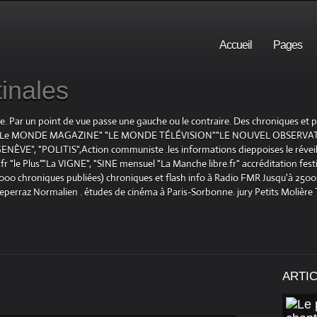
Accueil
Pages
inales
te. Par un point de vue passe une gauche ou le contraire. Des chroniques et
E", "Le MONDE MAGAZINE" "LE MONDE TÉLÉVISION""LE NOUVEL OBSERVATE
ENÈVE", "POLITIS",Action communiste .les informations dieppoises le réveil L
le Plus"."La VIGNE", "SINE mensuel "La Manche libre.fr" accréditation festiv
 1000 chroniques publiées) chroniques et flash info à Radio FMR Jusqu'à 2500 
Deperraz Normalien . études de cinéma à Paris-Sorbonne. jury Petits Molière
ARTI