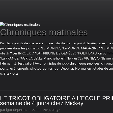
Chroniques matinales
Par deux points de vue passent une ...droite. Par un point de vue passe une
publiées dans les journaux: "LE MONDE", "Le MONDE MAGAZINE" "LE 
obs .fr","Les INROCK...", "LA TRIBUNE DE GENÈVE", "POLITIS",Action communis
"La FRANCE "AGRICOLE",La Manche libre.fr "le Plus"."La VIGNE", "SINE mensue
l'Humanité. festival off Avignon. (plus de 1000 chroniques publiées) chroniq
jour....! événements ,photographies Igor Deperraz Normalien . études de ci
0785473094
LE TRICOT OBLIGATOIRE A L'ECOLE PRIM
semaine de 4 jours chez Mickey
par igor deperraz
-
27 Juin 2017, 20:32