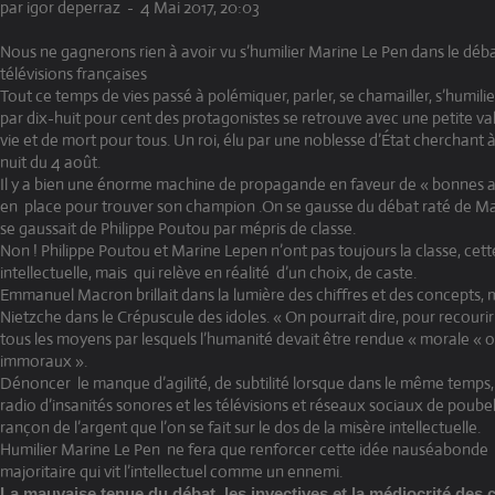
par igor deperraz
-
4 Mai 2017, 20:03
Nous ne gagnerons rien à avoir vu s’humilier Marine Le Pen dans le déba
télévisions françaises
Tout ce temps de vies passé à polémiquer, parler, se chamailler, s’humili
par dix-huit pour cent des protagonistes se retrouve avec une petite val
vie et de mort pour tous. Un roi, élu par une noblesse d’État cherchant à
nuit du 4 août.
Il y a bien une énorme machine de propagande en faveur de « bonnes aff
en place pour trouver son champion .On se gausse du débat raté de 
se gaussait de Philippe Poutou par mépris de classe.
Non ! Philippe Poutou et Marine Lepen n’ont pas toujours la classe, cette
intellectuelle, mais qui relève en réalité d’un choix, de caste.
Emmanuel Macron brillait dans la lumière des chiffres et des concepts, 
Nietzche dans le Crépuscule des idoles. « On pourrait dire, pour recourir 
tous les moyens par lesquels l’humanité devait être rendue « morale « 
immoraux ».
Dénoncer le manque d’agilité, de subtilité lorsque dans le même temps,
radio d’insanités sonores et les télévisions et réseaux sociaux de poubell
rançon de l’argent que l’on se fait sur le dos de la misère intellectuelle.
Humilier Marine Le Pen ne fera que renforcer cette idée nauséabonde
majoritaire qui vit l’intellectuel comme un ennemi.
La mauvaise tenue du débat, les invectives et la médiocrité des 