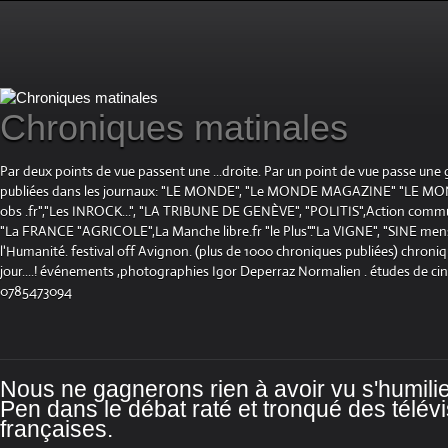
Chroniques matinales
Par deux points de vue passent une ...droite. Par un point de vue passe une
publiées dans les journaux: "LE MONDE", "Le MONDE MAGAZINE" "LE 
obs .fr","Les INROCK...", "LA TRIBUNE DE GENÈVE", "POLITIS",Action communis
"La FRANCE "AGRICOLE",La Manche libre.fr "le Plus"."La VIGNE", "SINE mensue
l'Humanité. festival off Avignon. (plus de 1000 chroniques publiées) chroniq
jour....! événements ,photographies Igor Deperraz Normalien . études de ci
0785473094
Nous ne gagnerons rien à avoir vu s'humili
Pen dans le débat raté et tronqué des télév
françaises.