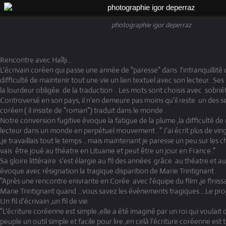
photographie igor deperraz
Rencontre avec Haîlji...
L'écrivain coréen qui passe une année de "paresse" dans l'intranquillit
difficulté de maintenir tout une vie un lien textuel avec son lecteur. Se
la lourdeur obligée de la traduction . Les mots sont choisis avec sobriété
Controversé en son pays, il n'en demeure pas moins qu'il reste un des s
coréen ( il insiste de "roman") traduit dans le monde .
Notre conversion fugitive évoque la fatigue de la plume ,la difficulté de
lecteur dans un monde en perpétuel mouvement . " J'ai écrit plus de vin
,je travaillais tout le temps .. mais maintenant je paresse un peu sur les 
vais être joué au théatre en Lituanie et peut être un jour en France ."
Sa gloire littéraire s'est élargie au fil des années grâce au théatre et au
évoque avec résignation la tragique disparition de Marie Trintignant .
"Après une rencontre enivrante en Corée avec l'équipe du film ,je finiss
Marie Trintignant quand ...vous savez les évènements tragiques ...Le proj
Un fil d'écrivain ,un fil de vie .
"L'écriture coréenne est simple ,elle a été imaginé par un roi qui voulait
peuple un outil simple et facile pour lire ,en celà l'écriture coréenne est t