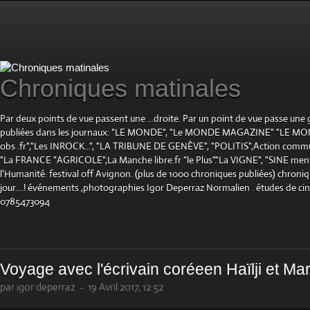
Chroniques matinales
Par deux points de vue passent une ...droite. Par un point de vue passe une
publiées dans les journaux: "LE MONDE", "Le MONDE MAGAZINE" "LE 
obs .fr","Les INROCK...", "LA TRIBUNE DE GENÈVE", "POLITIS",Action communis
"La FRANCE "AGRICOLE",La Manche libre.fr "le Plus"."La VIGNE", "SINE mensue
l'Humanité. festival off Avignon. (plus de 1000 chroniques publiées) chroniq
jour....! événements ,photographies Igor Deperraz Normalien . études de ci
0785473094
Voyage avec l'écrivain coréeen Haïlji et Mar
par igor deperraz
-
19 Avril 2017, 12:52