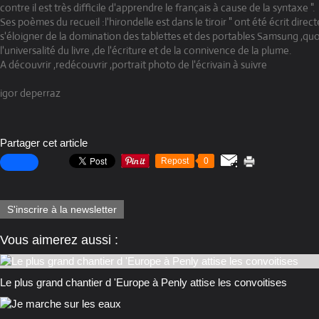
contre il est très difficile d'apprendre le français à cause de la syntaxe ".
Ses poèmes du recueil :l'hirondelle est dans le tiroir " ont été écrit dire
s'éloigner de la domination des tablettes et des portables Samsung ,quoi
l'universalité du livre ,de l'écriture et de la connivence de la plume.
A découvrir ,redécouvrir ,portrait photo de l'écrivain à suivre
igor deperraz
Partager cet article
Repost
0
S'inscrire à la newsletter
Vous aimerez aussi :
Le plus grand chantier d 'Europe à Penly attise les convoitises