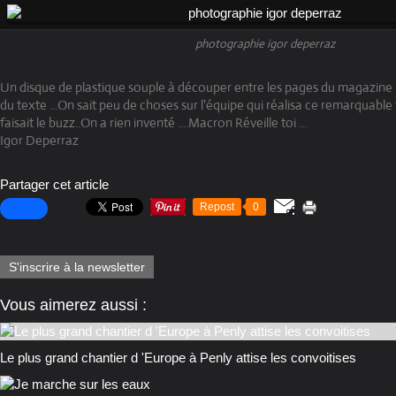
photographie igor deperraz
Un disque de plastique souple à découper entre les pages du magazine ..
du texte ...On sait peu de choses sur l'équipe qui réalisa ce remarquabl
faisait le buzz..On a rien inventé ....Macron Réveille toi ...
Igor Deperraz
Partager cet article
Repost
0
S'inscrire à la newsletter
Vous aimerez aussi :
Le plus grand chantier d 'Europe à Penly attise les convoitises