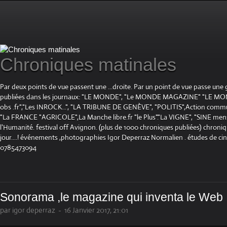
Chroniques matinales
Par deux points de vue passent une ...droite. Par un point de vue passe une
publiées dans les journaux: "LE MONDE", "Le MONDE MAGAZINE" "LE 
obs .fr","Les INROCK...", "LA TRIBUNE DE GENÈVE", "POLITIS",Action communis
"La FRANCE "AGRICOLE",La Manche libre.fr "le Plus"."La VIGNE", "SINE mensue
l'Humanité. festival off Avignon. (plus de 1000 chroniques publiées) chroniq
jour....! événements ,photographies Igor Deperraz Normalien . études de ci
0785473094
Sonorama ,le magazine qui inventa le Web 
par igor deperraz
-
16 Janvier 2017, 21:01