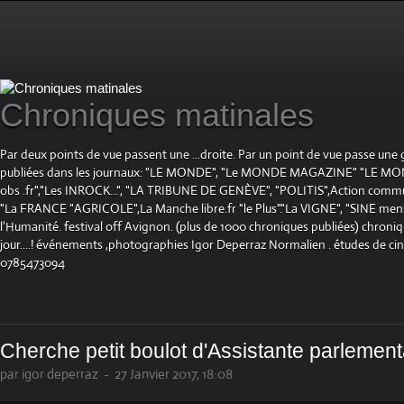
Chroniques matinales
Par deux points de vue passent une ...droite. Par un point de vue passe une
publiées dans les journaux: "LE MONDE", "Le MONDE MAGAZINE" "LE 
obs .fr","Les INROCK...", "LA TRIBUNE DE GENÈVE", "POLITIS",Action communis
"La FRANCE "AGRICOLE",La Manche libre.fr "le Plus"."La VIGNE", "SINE mensue
l'Humanité. festival off Avignon. (plus de 1000 chroniques publiées) chroniq
jour....! événements ,photographies Igor Deperraz Normalien . études de ci
0785473094
Cherche petit boulot d'Assistante parlement
par igor deperraz
-
27 Janvier 2017, 18:08