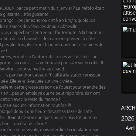
 –ROUEN
par ce petit matin du 7 janvier ? La météo était
e glissante …très glissante …
 orange. Les camions roulent à 80 km/h, quelques
des dizaines de véhicules depuis Abbeville …
ue, empêchant l’entrée sur l’autoroute. À la hauteur
 milieu de la chaussée...des camions passent à côté …
t pas plus loin, ils seront bloqués quelques centaines de
ve !
mmes, errent sur l’autoroute, on les voit de loin …un
porter secours … ; la voiture est poussée sur le côté ; Il
n-service …pour se mettre au chaud.
ils parviendront avec difficulté à la station presque
quée .Elle sera évacuée sur une civière.
ppellent cette grosse station de l’ouest pour prendre des
 rien …pas un employé qui ne peut répondre. Ils n’ont
ation avec le reste du monde !
ps, mais aucune information routière !!!
ARCH
est bloqué depuis une heure devant sa tasse de café
ute …Il vient de voir quelques heures plus tôt un semi-
2026
 choc … ou état de choc ?
Avril
omène imprévisible, mais interdire la circulation sur
u 12 accidents ce matin , dont un piéton renversé… Les