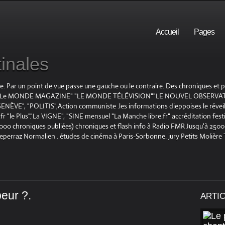
Accueil
Pages
inales
te. Par un point de vue passe une gauche ou le contraire. Des chroniques et
E", "Le MONDE MAGAZINE" "LE MONDE TÉLÉVISION""LE NOUVEL OBSERVATE
ENÈVE", "POLITIS",Action communiste .les informations dieppoises le réveil L
le Plus"."La VIGNE", "SINE mensuel "La Manche libre.fr" accréditation festiv
 1000 chroniques publiées) chroniques et flash info à Radio FMR Jusqu'à 2500 
Deperraz Normalien . études de cinéma à Paris-Sorbonne. jury Petits Molière
peur ?.
ARTI