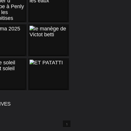
IVES
1