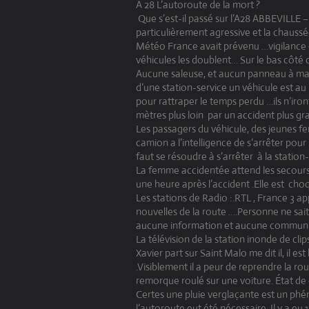
A 28 L’autoroute de la mort ?
Que s’est-il passé sur l’A28
ABBEVILLE
particulièrement agressive et la chaussé
Météo France avait prévenu …vigilance
véhicules les doublent… Sur le bas côté 
Aucune saleuse, et aucun panneau à ma v
d’une station-service un véhicule est au
pour rattraper le temps perdu …ils n’iron
mètres plus loin par un accident plus gra
Les passagers du véhicule, des jeunes fe
camion a l’intelligence de s’arrêter pour 
faut se résoudre à s’arrêter à la statio
La femme accidentée attend les secours… 
une heure après l’accident .Elle est cho
Les stations de Radio :.RTL , France 3 a
nouvelles de la route ….Personne ne sait
aucune information et aucune communic
La télévision de la station inonde de cli
Xavier part sur Saint Malo me dit il, il 
.Visiblement il a peur de reprendre la ro
remorque roulé sur une voiture. État de
Certes une pluie verglaçante est un phén
l’autoroute eut été nécessaire..Il y a e