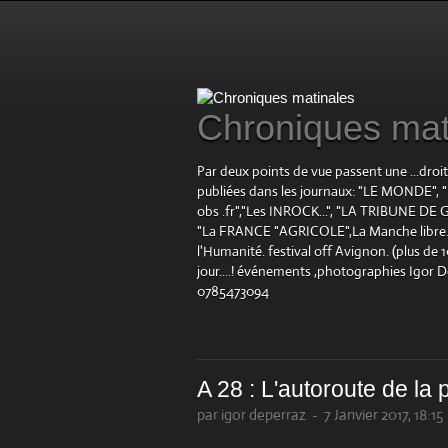
Chroniques mat
Par deux points de vue passent une ...droi
publiées dans les journaux: "LE MOND
obs .fr","Les INROCK...", "LA TRIBUNE DE G
"La FRANCE "AGRICOLE",La Manche libre.fr "
l'Humanité. festival off Avignon. (plus de
jour....! événements ,photographies Igor 
0785473094
A 28 : L'autoroute de la 
par igor deperraz
-
7 Janvier 2017, 18:15