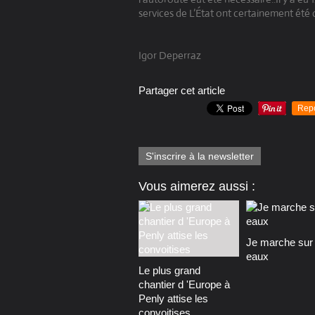
services de L’État ont certainement é
Igor Deperraz
Partager cet article
Rep
S'inscrire à la newsletter
Vous aimerez aussi :
Je marche sur 
eaux
Le plus grand
chantier d 'Europe à
Penly attise les
convoitises