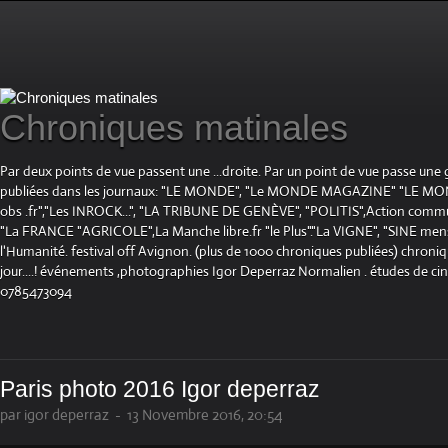
Chroniques matinales
Par deux points de vue passent une ...droite. Par un point de vue passe une
publiées dans les journaux: "LE MONDE", "Le MONDE MAGAZINE" "LE 
obs .fr","Les INROCK...", "LA TRIBUNE DE GENÈVE", "POLITIS",Action communis
"La FRANCE "AGRICOLE",La Manche libre.fr "le Plus"."La VIGNE", "SINE mensue
l'Humanité. festival off Avignon. (plus de 1000 chroniques publiées) chroniq
jour....! événements ,photographies Igor Deperraz Normalien . études de ci
0785473094
Paris photo 2016 Igor deperraz
par igor deperraz
-
13 Novembre 2016, 20:54