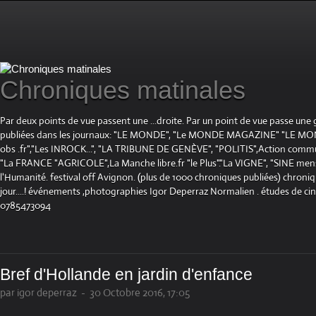
Chroniques matinales
Par deux points de vue passent une ...droite. Par un point de vue passe une
publiées dans les journaux: "LE MONDE", "Le MONDE MAGAZINE" "LE 
obs .fr","Les INROCK...", "LA TRIBUNE DE GENÈVE", "POLITIS",Action communis
"La FRANCE "AGRICOLE",La Manche libre.fr "le Plus"."La VIGNE", "SINE mensue
l'Humanité. festival off Avignon. (plus de 1000 chroniques publiées) chroniq
jour....! événements ,photographies Igor Deperraz Normalien . études de ci
0785473094
Bref d'Hollande en jardin d'enfance
par igor deperraz
-
30 Octobre 2016, 17:05