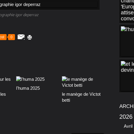
ographie igor deperraz
ost
0
l'huma 2025
les
le manège de Victot
betti
ARCH
2026
Avril