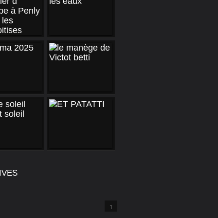
IVES
1