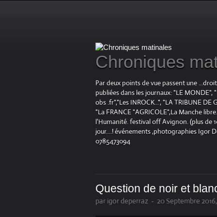
Chroniques mat
Par deux points de vue passent une ...droi
publiées dans les journaux: "LE MOND
obs .fr","Les INROCK...", "LA TRIBUNE DE G
"La FRANCE "AGRICOLE",La Manche libre.fr "
l'Humanité. festival off Avignon. (plus de
jour....! événements ,photographies Igor 
0785473094
Question de noir et blan
par igor deperraz
-
20 Septembre 2016,