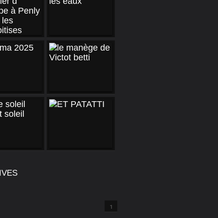
IVES
1