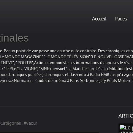
Accueil
Pages
inales
te. Par un point de vue passe une gauche ou le contraire. Des chroniques et
E", "Le MONDE MAGAZINE" "LE MONDE TÉLÉVISION""LE NOUVEL OBSERVATE
ENÈVE", "POLITIS",Action communiste .les informations dieppoises le réveil L
le Plus"."La VIGNE", "SINE mensuel "La Manche libre.fr" accréditation festiv
 1000 chroniques publiées) chroniques et flash info à Radio FMR Jusqu'à 2500 
Deperraz Normalien . études de cinéma à Paris-Sorbonne. jury Petits Molière
ARTI
-
Catégories :
#vaour