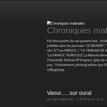
Chroniques mat
Par deux points de vue passent une ...droi
publiées dans les journaux: "LE MOND
obs .fr","Les INROCK...", "LA TRIBUNE DE G
"La FRANCE "AGRICOLE",La Manche libre.fr "
l'Humanité. festival off Avignon. (plus de
jour....! événements ,photographies Igor 
0785473094
Vaour......sur oural
par igor deperraz
-
7 Août 2016, 16:27