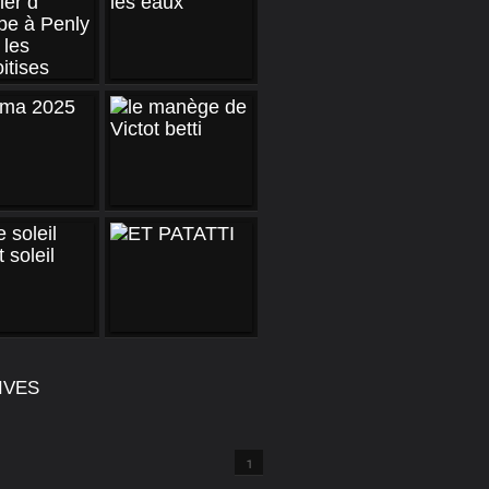
IVES
1