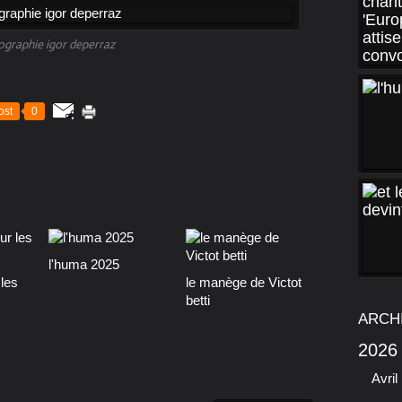
ographie igor deperraz
ost
0
l'huma 2025
les
le manège de Victot
betti
ARCH
2026
Avril