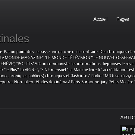
Accueil
Pages
inales
te. Par un point de vue passe une gauche ou le contraire. Des chroniques et
E", "Le MONDE MAGAZINE" "LE MONDE TÉLÉVISION""LE NOUVEL OBSERVATE
ENÈVE", "POLITIS",Action communiste .les informations dieppoises le réveil L
le Plus"."La VIGNE", "SINE mensuel "La Manche libre.fr" accréditation festiv
 1000 chroniques publiées) chroniques et flash info à Radio FMR Jusqu'à 2500 
Deperraz Normalien . études de cinéma à Paris-Sorbonne. jury Petits Molière
ARTI