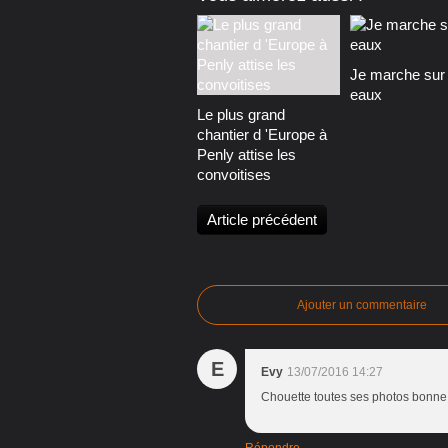
Je marche sur 
eaux
Le plus grand
chantier d 'Europe à
Penly attise les
convoitises
Article précédent
Ajouter un commentaire
E
Evy
13/07/2016 14:27
Chouette toutes ses photos bonne 