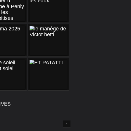
IVES
1