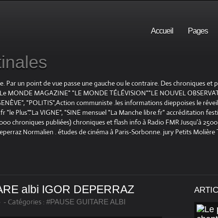
Accueil
Pages
inales
te. Par un point de vue passe une gauche ou le contraire. Des chroniques et
E", "Le MONDE MAGAZINE" "LE MONDE TÉLÉVISION""LE NOUVEL OBSERVATE
ENÈVE", "POLITIS",Action communiste .les informations dieppoises le réveil L
le Plus"."La VIGNE", "SINE mensuel "La Manche libre.fr" accréditation festiv
 1000 chroniques publiées) chroniques et flash info à Radio FMR Jusqu'à 2500 
Deperraz Normalien . études de cinéma à Paris-Sorbonne. jury Petits Molière
ARE albi IGOR DEPERRAZ
ARTI
0
-
Catégories :
#PAUSE GUITARE ALBI