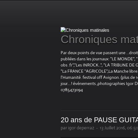
Chroniques mat
Par deux points de vue passent une ...droi
publiées dans les journaux: "LE MOND
obs .fr","Les INROCK...", "LA TRIBUNE DE G
"La FRANCE "AGRICOLE",La Manche libre.fr "
l'Humanité. festival off Avignon. (plus de
jour....! événements ,photographies Igor 
0785473094
20 ans de PAUSE GUIT
par igor deperraz
-
13 Juillet 2016, 06:5